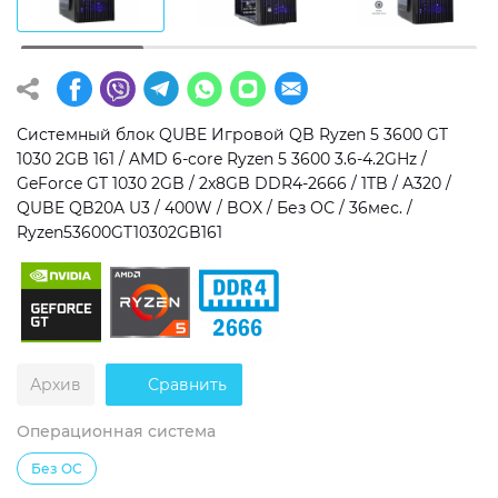
Операционная система
Тип накопителя
Windows 11 Home
SSD
Windows 11 Pro
HDD
Системный блок QUBE Игровой QB Ryzen 5 3600 GT
1030 2GB 161 / AMD 6-core Ryzen 5 3600 3.6-4.2GHz /
Без ОС
SSD + HDD
GeForce GT 1030 2GB / 2x8GB DDR4-2666 / 1TB / A320 /
QUBE QB20A U3 / 400W / BOX / Без ОС / 36мес. /
Дополнительно
Ryzen53600GT10302GB161
RGB-подсветка
Разблокированный множитель CPU
Сверхбыстрый M.2 SSD NVME
Архив
Сравнить
Операционная система
Без ОС