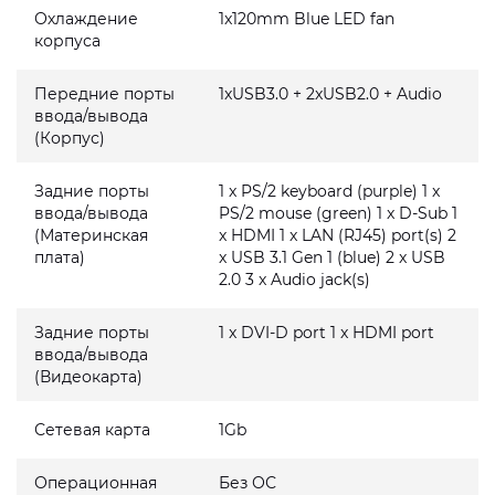
Охлаждение
1x120mm Blue LED fan
корпуса
Передние порты
1xUSB3.0 + 2xUSB2.0 + Audio
ввода/вывода
(Корпус)
Задние порты
1 x PS/2 keyboard (purple) 1 x
ввода/вывода
PS/2 mouse (green) 1 x D-Sub 1
(Материнская
x HDMI 1 x LAN (RJ45) port(s) 2
плата)
x USB 3.1 Gen 1 (blue) 2 x USB
2.0 3 x Audio jack(s)
Задние порты
1 x DVI-D port 1 x HDMI port
ввода/вывода
(Видеокарта)
Сетевая карта
1Gb
Операционная
Без ОС