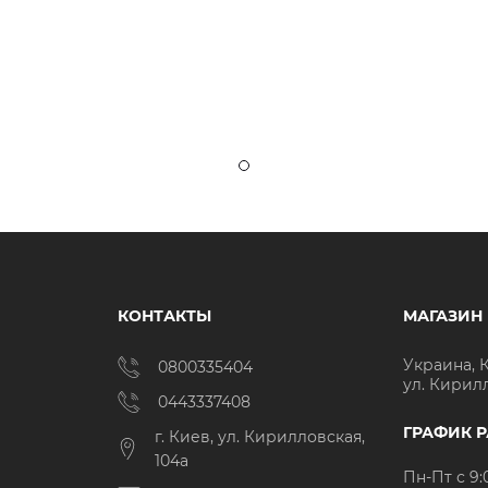
КОНТАКТЫ
МАГАЗИН
Украина, 
0800335404
ул. Кирил
0443337408
ГРАФИК 
г. Киев, ул. Кирилловская,
104а
Пн-Пт с 9: