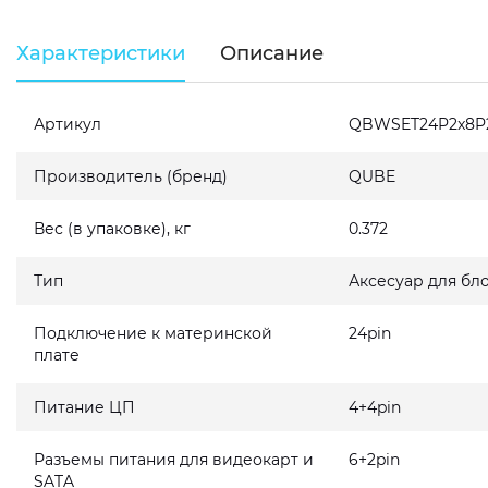
Характеристики
Описание
Артикул
QBWSET24P2x8P
Производитель (бренд)
QUBE
Вес (в упаковке), кг
0.372
Тип
Аксесуар для бл
Подключение к материнской
24pin
плате
Питание ЦП
4+4pin
Разъемы питания для видеокарт и
6+2pin
SATA