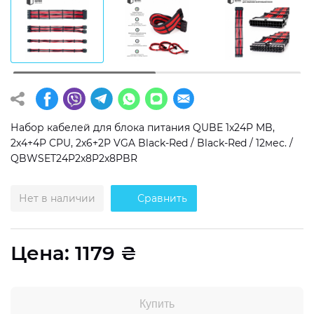
Операционная система
Тип накопителя
Windows 11 Home
SSD
Windows 11 Pro
HDD
Без ОС
SSD + HDD
Набор кабелей для блока питания QUBE 1x24P MB,
Дополнительно
2x4+4P CPU, 2x6+2P VGA Black-Red / Black-Red / 12мес. /
QBWSET24P2x8P2x8PBR
RGB-подсветка
Разблокированный множитель CPU
Нет в наличии
Сравнить
Сверхбыстрый M.2 SSD NVME
Цена:
1179
₴
Купить