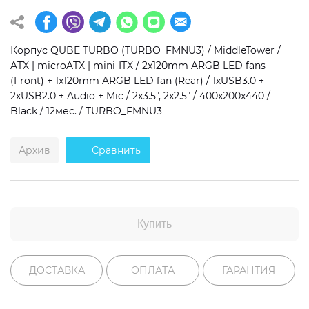
Операционная система
Тип накопителя
Корпус QUBE TURBO (TURBO_FMNU3) / MiddleTower /
Windows 11 Home
SSD
ATX | microATX | mini-ITX / 2x120mm ARGB LED fans
Windows 11 Pro
HDD
(Front) + 1x120mm ARGB LED fan (Rear) / 1хUSB3.0 +
2хUSB2.0 + Audio + Mic / 2x3.5", 2x2.5" / 400x200x440 /
Без ОС
SSD + HDD
Black / 12мес. / TURBO_FMNU3
Дополнительно
Архив
Сравнить
RGB-подсветка
Разблокированный множитель CPU
Сверхбыстрый M.2 SSD NVME
Купить
ДОСТАВКА
ОПЛАТА
ГАРАНТИЯ