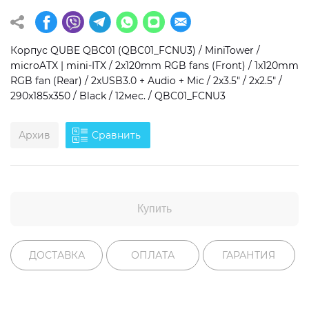
Операционная система
Тип накопителя
Корпус QUBE QBC01 (QBC01_FCNU3) / MiniTower /
Windows 11 Home
SSD
microATX | mini-ITX / 2x120mm RGB fans (Front) / 1x120mm
Windows 11 Pro
HDD
RGB fan (Rear) / 2xUSB3.0 + Audio + Mic / 2x3.5" / 2x2.5" /
290x185x350 / Black / 12мес. / QBC01_FCNU3
Без ОС
SSD + HDD
Архив
Сравнить
Дополнительно
RGB-подсветка
Разблокированный множитель CPU
Купить
Сверхбыстрый M.2 SSD NVME
ДОСТАВКА
ОПЛАТА
ГАРАНТИЯ