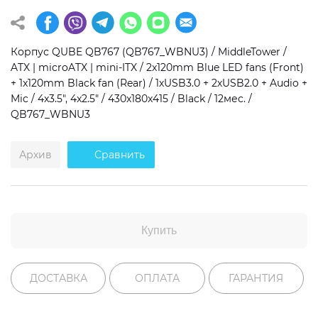
Операционная система
Тип накопителя
Корпус QUBE QB767 (QB767_WBNU3) / MiddleTower /
Windows 11 Home
SSD
ATX | microATX | mini-ITX / 2x120mm Blue LED fans (Front)
Windows 11 Pro
HDD
+ 1x120mm Black fan (Rear) / 1хUSB3.0 + 2хUSB2.0 + Audio +
Mic / 4x3.5", 4x2.5" / 430x180x415 / Black / 12мес. /
Без ОС
SSD + HDD
QB767_WBNU3
Дополнительно
Архив
Сравнить
RGB-подсветка
Разблокированный множитель CPU
Сверхбыстрый M.2 SSD NVME
Купить
ДОСТАВКА
ОПЛАТА
ГАРАНТИЯ