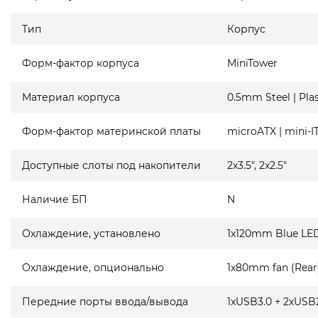
Тип
Корпус
Форм-фактор корпуса
MiniTower
Материал корпуса
0.5mm Steel | Plas
Форм-фактор материнской платы
microATX | mini-I
Доступные слоты под накопители
2x3.5", 2x2.5"
Наличие БП
N
Охлаждение, установлено
1x120mm Blue LED
Охлаждение, опционально
1x80mm fan (Rear
Передние порты ввода/вывода
1хUSB3.0 + 2хUSB2