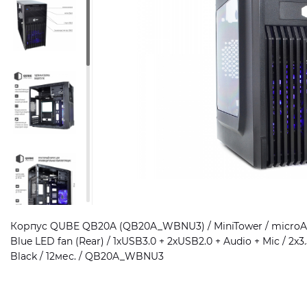
Корпус QUBE QB20A (QB20A_WBNU3) / MiniTower / microATX
Blue LED fan (Rear) / 1хUSB3.0 + 2хUSB2.0 + Audio + Mic / 2x3.5
Black / 12мес. / QB20A_WBNU3