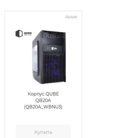
Архив
Корпус QUBE
QB20A
(QB20A_WBNU3)
Купить