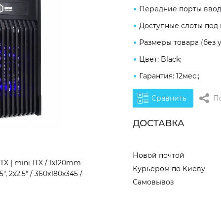
Передние порты ввода/
Доступные слоты под на
Размеры товара (без у
Цвет: Black;
Гарантия: 12мес.;
Сравнить
П
ДОСТАВКА
Новой почтой
 | mini-ITX / 1x120mm
Курьером по Киеву
", 2x2.5" / 360x180x345 /
Самовывоз