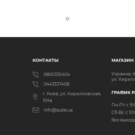
КОНТАКТЫ
МАГАЗИН
Украина, 
0800335404
ул. Кирил
0443337408
ГРАФИК 
г. Киев, ул. Кирилловская,
104а
Пн-Пт с 9:
info@qube.ua
Cб-Вс с 10:
без выход