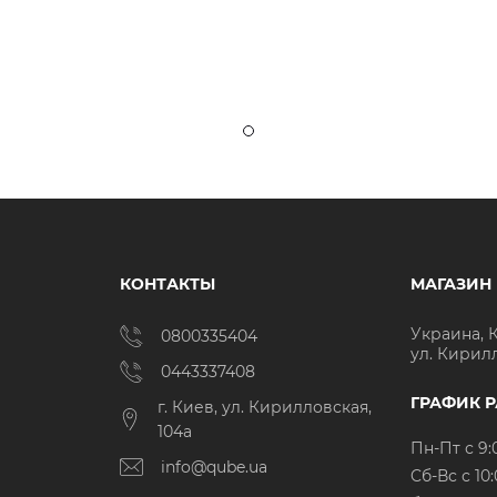
КОНТАКТЫ
МАГАЗИН
Украина, 
0800335404
ул. Кирил
0443337408
ГРАФИК 
г. Киев, ул. Кирилловская,
104а
Пн-Пт с 9:
info@qube.ua
Cб-Вс с 10: