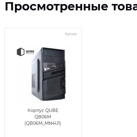
Просмотренные тов
Архив
Корпус QUBE
QB06M
(QB06M_MN4U1)