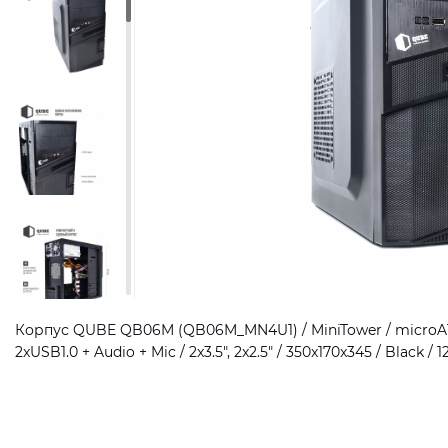
Корпус QUBE QB06M (QB06M_MN4U1) / MiniTower / microATX
2xUSB1.0 + Audio + Mic / 2x3.5", 2x2.5" / 350x170x345 / Black