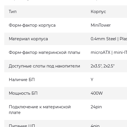
Тип
Корпус
Форм-фактор корпуса
MiniTower
Материал корпуса
0.4mm Steel | Plas
Форм-фактор материнской платы
microATX | mini-I
Доступные слоты под накопители
2x3.5", 2x2.5"
Наличие БП
Y
Мощность БП
400W
Подключение к материнской
24pin
плате
Питание ЦП
4pin