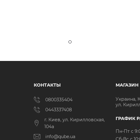
КОНТАКТЫ
МАГАЗИН
Украина, 
0800335404
ул. Кирил
0443337408
ГРАФИК 
г. Киев, ул. Кирилловская,
104а
Пн-Пт с 9:
info@qube.ua
Cб-Вс с 10: