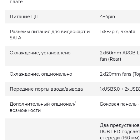
плате
Питание ЦП
4+4pin
Разъемы питания для видеокарт и
1x6+2pin, 4xSata
SATA
Охлаждение, установлено
2x160mm ARGB LE
fan (Rear)
Охлаждение, опционально
2x120mm fans (To
Передние порты ввода/вывода
1хUSB3.0 + 2хUSB2
Дополнительный опционал/
Боковая панель 
возможности
Два предустанов
RGB LED подсвет
спереди (160 мм)