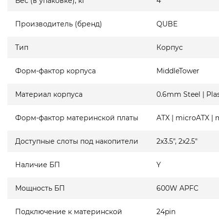
Вес (в упаковке), кг
4
Производитель (бренд)
QUBE
Тип
Корпус
Форм-фактор корпуса
MiddleTower
Материал корпуса
0.6mm Steel | Plas
Форм-фактор материнской платы
ATX | microATX | 
Доступные слоты под накопители
2x3.5", 2x2.5"
Наличие БП
Y
Мощность БП
600W APFC
Подключение к материнской
24pin