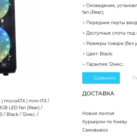
Охлаждение, установл
fan (Rear);
Передние порты ввода/
Доступные слоты под на
Размеры товара (без у
Цвет: Black;
Гарантия: 12мес.;
Сравнить
П
ДОСТАВКА
microATX | mini-ITX /
B LED fan (Rear) /
Новой почтой
 / Black / 12мес. /
Курьером по Киеву
Самовывоз