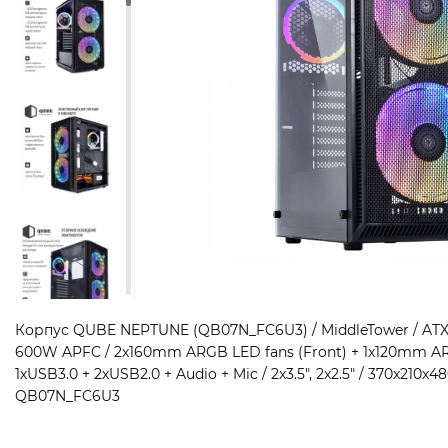
Корпус QUBE NEPTUNE (QB07N_FC6U3) / MiddleTower / ATX | 
600W APFC / 2x160mm ARGB LED fans (Front) + 1x120mm ARG
1хUSB3.0 + 2хUSB2.0 + Audio + Mic / 2x3.5", 2x2.5" / 370x210x480
QB07N_FC6U3