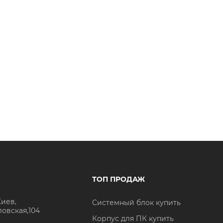
ТОП ПРОДАЖ
Киев,
Системный блок купить
ловская,104
Корпус для ПК купить