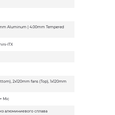
.0mm Aluminum | 4.00mm Tempered
mini-ITX
"
ttom), 2x120mm fans (Top), 1x120mm
+ Mic
из алюминиевого сплава