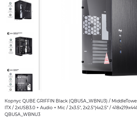
Корпус QUBE GRIFFIN Black (QBU5A_WBNU3) / MiddleTower /
ITX / 2xUSB3.0 + Audio + Mic / 2x3.5", 2x2.5"|4x2.5" / 418x219x440
QBU5A_WBNU3