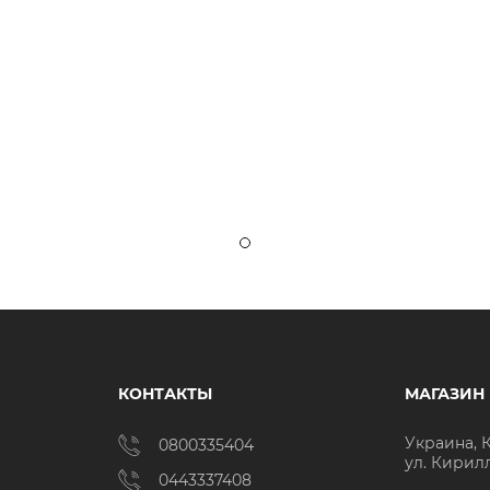
КОНТАКТЫ
МАГАЗИН
Украина, 
0800335404
ул. Кирил
0443337408