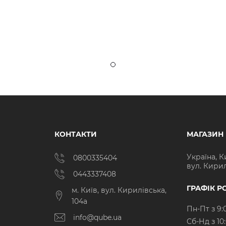
КОНТАКТИ
МАГАЗИН
Україна, К
0800335404
вул. Кирил
0443337408
ГРАФІК Р
м. Київ, вул. Кирилівська,
104а
Пн-Пт з 9:
info@qube.ua
Cб-Нд з 10