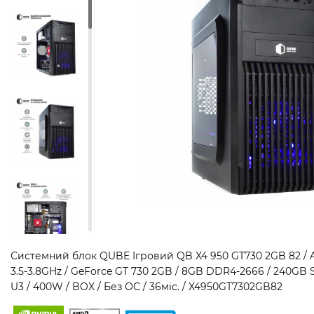
Системний блок QUBE Ігровий QB X4 950 GT730 2GB 82 / A
3.5-3.8GHz / GeForce GT 730 2GB / 8GB DDR4-2666 / 240GB
U3 / 400W / BOX / Без ОС / 36міс. / X4950GT7302GB82