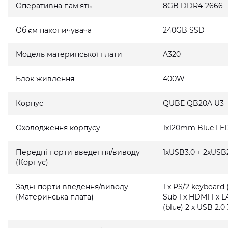
Оперативна пам'ять
8GB DDR4-2666
Об'єм накопичувача
240GB SSD
Модель материнської плати
A320
Блок живлення
400W
Корпус
QUBE QB20A U3
Охолодження корпусу
1x120mm Blue LED
Передні порти введення/виводу
1xUSB3.0 + 2xUSB2
(Корпус)
Задні порти введення/виводу
1 x PS/2 keyboard 
(Материнська плата)
Sub 1 x HDMI 1 x L
(blue) 2 x USB 2.0 