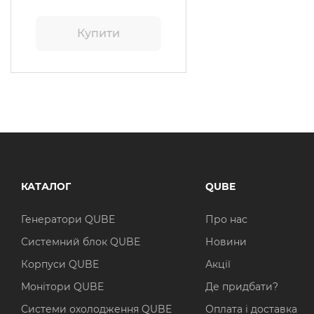
Купити
КАТАЛОГ
QUBE
Генератори QUBE
Про нас
Системний блок QUBE
Новини
Корпуси QUBE
Акції
Монітори QUBE
Де придбати?
Системи охолодження QUBE
Оплата і доставка