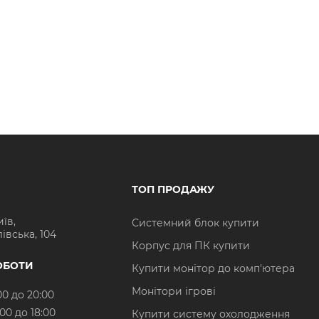
ТОП ПРОДАЖУ
иїв,
Системний блок купити
івська, 104
Корпус для ПК купити
ОБОТИ
Купити монітор до комп'ютера
Монітори ігрові
00 до 20:00
:00 до 18:00
Купити систему охолодження