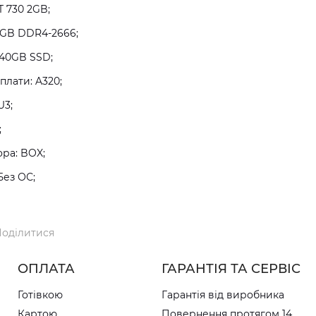
T 730 2GB;
8GB DDR4-2666;
240GB SSD;
плати: A320;
U3;
;
ра: BOX;
Без ОС;
оділитися
ОПЛАТА
ГАРАНТІЯ ТА СЕРВІС
Готівкою
Гарантія від виробника
Картою
Повернення протягом 14