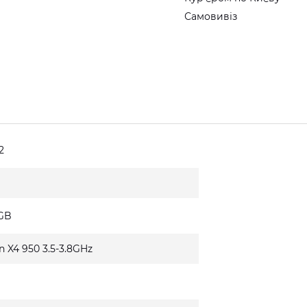
Самовивіз
2
2GB
 X4 950 3.5-3.8GHz