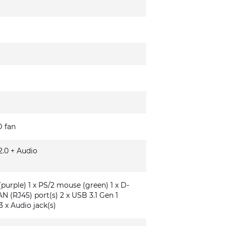
 fan
.0 + Audio
(purple) 1 x PS/2 mouse (green) 1 x D-
AN (RJ45) port(s) 2 x USB 3.1 Gen 1
3 x Audio jack(s)