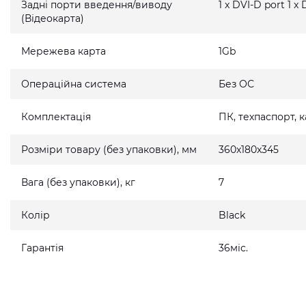
Задні порти введення/виводу
1 x DVI-D port 1 x
(Відеокарта)
Мережева карта
1Gb
Операційна система
Без ОС
Комплектація
ПК, техпаспорт,
Розміри товару (без упаковки), мм
360x180x345
Вага (без упаковки), кг
7
Колір
Black
Гарантія
36міс.