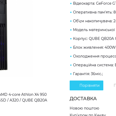
Відеокарта: GeForce G
Оперативна пам'ять: 
Об'єм накопичувача: 
Модель материнської 
Корпус: QUBE QB20A 
Блок живлення: 400W
Охолодження процесо
Операційна система: 
Гарантія: 36міс.;
Порівняти
П
MD 4-core Athlon X4 950
ДОСТАВКА
 SSD / A320 / QUBE QB20A
Новою поштою
Кур'єром по Києву