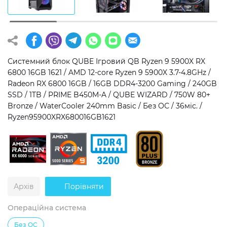
Операційна система
Тип накопичувача
Windows 11 Home
SSD
Windows 11 Pro
HDD
Системний блок QUBE Ігровий QB Ryzen 9 5900X RX
6800 16GB 1621 / AMD 12-core Ryzen 9 5900X 3.7-4.8GHz /
Без ОС
SSD + HDD
Radeon RX 6800 16GB / 16GB DDR4-3200 Gaming / 240GB
SSD / 1TB / PRIME B450M-A / QUBE WIZARD / 750W 80+
Додатково
Bronze / WaterCooler 240mm Basic / Без ОС / 36міс. /
Ryzen95900XRX680016GB1621
RGB-підсвічування
Розблокований множник CPU
Надшвидкий M.2 SSD NVME
Архів
Порівняти
Операційна система
Без ОС