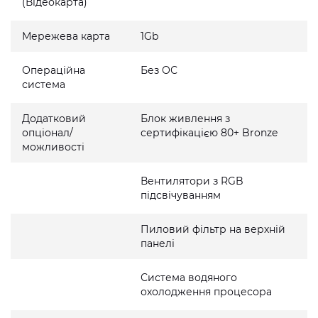
(Відеокарта)
Мережева карта
1Gb
Операційна
Без ОС
система
Додатковий
Блок живлення з
опціонал/
сертифікацією 80+ Bronze
можливості
Вентилятори з RGB
підсвічуванням
Пиловий фільтр на верхній
панелі
Система водяного
охолодження процесора