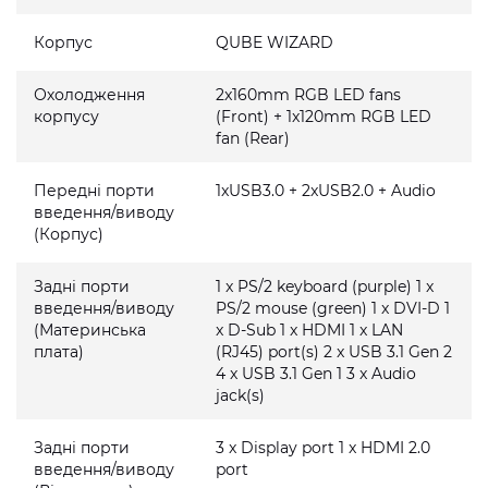
Корпус
QUBE WIZARD
Охолодження
2x160mm RGB LED fans
корпусу
(Front) + 1x120mm RGB LED
fan (Rear)
Передні порти
1xUSB3.0 + 2xUSB2.0 + Audio
введення/виводу
(Корпус)
Задні порти
1 x PS/2 keyboard (purple) 1 x
введення/виводу
PS/2 mouse (green) 1 x DVI-D 1
(Материнська
x D-Sub 1 x HDMI 1 x LAN
плата)
(RJ45) port(s) 2 x USB 3.1 Gen 2
4 x USB 3.1 Gen 1 3 x Audio
jack(s)
Задні порти
3 x Display port 1 x HDMI 2.0
введення/виводу
port