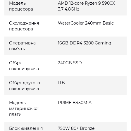
Модель
AMD 12-core Ryzen 9 5900X
процесора
3.7-4.8GHz
Охолодження
WaterCooler 240mm Basic
процесора
Оперативна
16GB DDR4-3200 Gaming
пам'ять
Об'єм
240GB SSD
накопичувача
Об'єм другого
1TB
накопичувача
Модель
PRIME B450M-A
материнської
плати
Блок живлення
750W 80+ Bronze