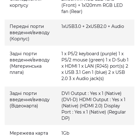
корпусу
(Front) + 1x120mm RGB LED
fan (Rear)
Передні порти
1xUSB3.0 + 2xUSB2.0 + Audio
введення/виводу
(Корпус)
Задні порти
1 x PS/2 keyboard (purple) 1 x
введення/виводу
PS/2 mouse (green) 1 x D-Sub 1
(Материнська
x HDMI 1 x LAN (RJ45) port(s) 2
плата)
x USB 3.1 Gen 1 (blue) 2 x USB
2.0 3 x Audio jack(s)
Задні порти
DVI Output : Yes x 1 (Native)
введення/виводу
(DVI-D) HDMI Output : Yes x 1
(Відеокарта)
(Native) (HDMI 2.0) Display
Port : Yes x 1 (Native) (Regular
DP)
Мережева карта
1Gb