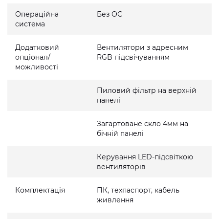
Операційна
Без ОС
система
Додатковий
Вентилятори з адресним
опціонал/
RGB підсвічуванням
можливості
Пиловий фільтр на верхній
панелі
Загартоване скло 4мм на
бічній панелі
Керування LED-підсвіткою
вентиляторів
Комплектація
ПК, техпаспорт, кабель
живлення