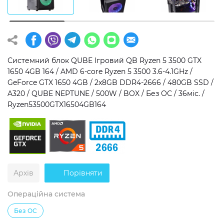
Операційна система
Тип накопичувача
Windows 11 Home
SSD
Windows 11 Pro
HDD
Системний блок QUBE Ігровий QB Ryzen 5 3500 GTX
1650 4GB 164 / AMD 6-core Ryzen 5 3500 3.6-4.1GHz /
Без ОС
SSD + HDD
GeForce GTX 1650 4GB / 2x8GB DDR4-2666 / 480GB SSD /
A320 / QUBE NEPTUNE / 500W / BOX / Без ОС / 36міс. /
Додатково
Ryzen53500GTX16504GB164
RGB-підсвічування
Розблокований множник CPU
Надшвидкий M.2 SSD NVME
Архів
Порівняти
Операційна система
Без ОС