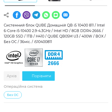
Операційна система
Тип накопичувача
Windows 11 Home
SSD
Системний блок QUBE Домашній QB i5 10400 811 / Intel
Windows 11 Pro
HDD
6-Core i5-10400 2.9-4.3GHz / Intel HD / 8GB DDR4-2666 /
120GB SSD / 1TB / H410 / QUBE QB05M U3 / 400W / BOX /
Без ОС
SSD + HDD
Без ОС / 36міс. / i510400811
Додатково
RGB-підсвічування
Розблокований множник CPU
Архів
Порівняти
Надшвидкий M.2 SSD NVME
Операційна система
Без ОС