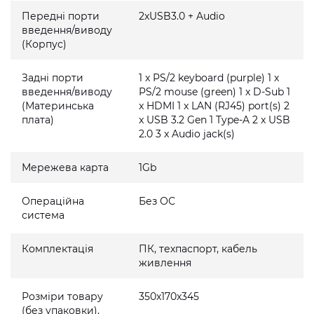
Передні порти
2xUSB3.0 + Audio
введення/виводу
(Корпус)
Задні порти
1 x PS/2 keyboard (purple) 1 x
введення/виводу
PS/2 mouse (green) 1 x D-Sub 1
(Материнська
x HDMI 1 x LAN (RJ45) port(s) 2
плата)
x USB 3.2 Gen 1 Type-A 2 x USB
2.0 3 x Audio jack(s)
Мережева карта
1Gb
Операційна
Без ОС
система
Комплектація
ПК, техпаспорт, кабель
живлення
Розміри товару
350x170x345
(без упаковки),