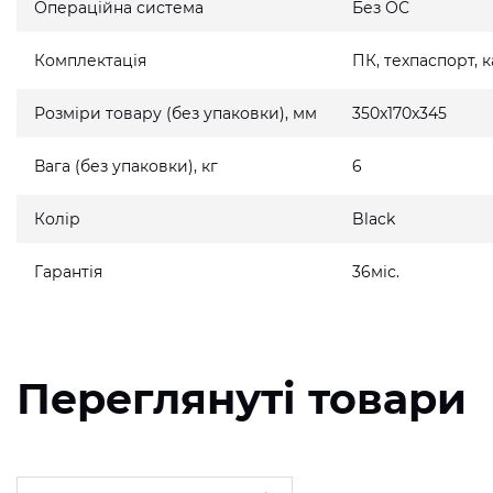
Операційна система
Без ОС
Комплектація
ПК, техпаспорт,
Розміри товару (без упаковки), мм
350x170x345
Вага (без упаковки), кг
6
Колір
Black
Гарантія
36міс.
Переглянуті товари