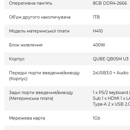
Оперативна пам'ять
8GB DDR4-2666
Об'єм другого накопичувача
1TB
Модель материнської плати
H410
Блок живлення
400W
Корпус
QUBE QB05M U3
Передні порти введення/виводу
2xUSB3.0 + Audio
(Корпус)
Задні порти введення/виводу
1 x PS/2 keyboard 
(Материнська плата)
Sub 1 x HDMI 1 x L
Type-A 2 x USB 2.0
Мережева карта
1Gb