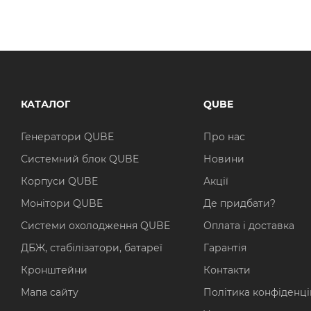
КАТАЛОГ
QUBE
Генератори QUBE
Про нас
Системний блок QUBE
Новини
Корпуси QUBE
Акції
Монітори QUBE
Де придбати?
Системи охолодження QUBE
Оплата і доставка
ДБЖ, стабілізатори, батареї
Гарантія
Кронштейни
Контакти
Мапа сайту
Політика конфіденці