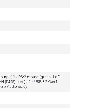
(purple) 1 x PS/2 mouse (green) 1 x D-
AN (RJ45) port(s) 2 x USB 3.2 Gen 1
 3 x Audio jack(s)