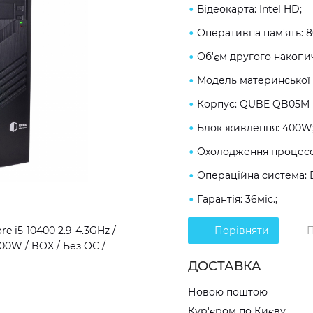
Відеокарта: Intel HD;
Оперативна пам'ять: 
Об'єм другого накопич
Модель материнської 
Корпус: QUBE QB05M 
Блок живлення: 400W
Охолодження процесо
Операційна система: 
Гарантія: 36міс.;
e i5-10400 2.9-4.3GHz /
Порівняти
П
00W / BOX / Без ОС /
ДОСТАВКА
Новою поштою
Кур'єром по Києву