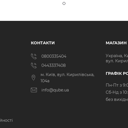
КОНТАКТИ
МАГАЗИН
Україна, К
0800335404
вул. Кирил
0443337408
ГРАФІК Р
м. Київ, вул. Кирилівська,
104а
Пн-Пт з 9:
info@qube.ua
Cб-Нд з 10
без вихід
йності