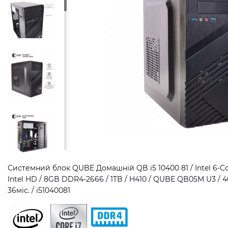
Системний блок QUBE Домашній QB i5 10400 81 / Intel 6-Cor
Intel HD / 8GB DDR4-2666 / 1TB / H410 / QUBE QB05M U3 / 4
36міс. / i51040081