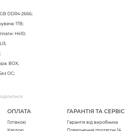
8GB DDR4-2666;
увача: 1TB;
плати: H410;
U3;
;
ра: BOX;
Без ОС;
оділитися
ОПЛАТА
ГАРАНТІЯ ТА СЕРВІС
Готівкою
Гарантія від виробника
Картою
Повернення протягом 14