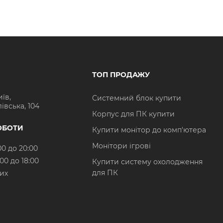
ТОП ПРОДАЖУ
иїв,
Системний блок купити
івська, 104
Корпус для ПК купити
ОБОТИ
Купити монітор до комп'ютера
Монітори ігрові
00 до 20:00
:00 до 18:00
Купити систему охолодження
для ПК
них