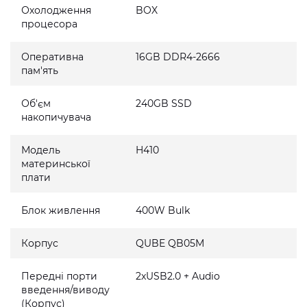
Охолодження
BOX
процесора
Оперативна
16GB DDR4-2666
пам'ять
Об'єм
240GB SSD
накопичувача
Модель
H410
материнської
плати
Блок живлення
400W Bulk
Корпус
QUBE QB05M
Передні порти
2xUSB2.0 + Audio
введення/виводу
(Корпус)