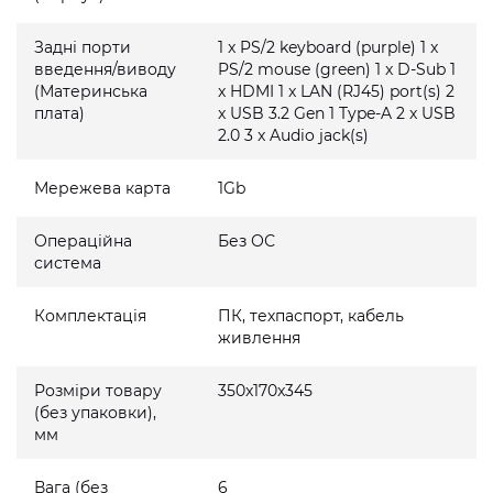
Задні порти
1 x PS/2 keyboard (purple) 1 x
введення/виводу
PS/2 mouse (green) 1 x D-Sub 1
(Материнська
x HDMI 1 x LAN (RJ45) port(s) 2
плата)
x USB 3.2 Gen 1 Type-A 2 x USB
2.0 3 x Audio jack(s)
Мережева карта
1Gb
Операційна
Без ОС
система
Комплектація
ПК, техпаспорт, кабель
живлення
Розміри товару
350x170x345
(без упаковки),
мм
Вага (без
6