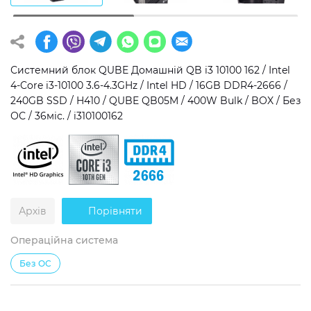
Операційна система
Тип накопичувача
Windows 11 Home
SSD
Системний блок QUBE Домашній QB i3 10100 162 / Intel
Windows 11 Pro
HDD
4-Core i3-10100 3.6-4.3GHz / Intel HD / 16GB DDR4-2666 /
240GB SSD / H410 / QUBE QB05M / 400W Bulk / BOX / Без
Без ОС
SSD + HDD
ОС / 36міс. / i310100162
Додатково
RGB-підсвічування
Розблокований множник CPU
Архів
Порівняти
Надшвидкий M.2 SSD NVME
Операційна система
Без ОС