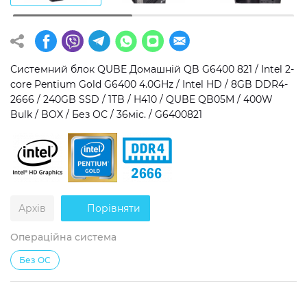
Операційна система
Тип накопичувача
Windows 11 Home
SSD
Системний блок QUBE Домашній QB G6400 821 / Intel 2-
Windows 11 Pro
HDD
core Pentium Gold G6400 4.0GHz / Intel HD / 8GB DDR4-
2666 / 240GB SSD / 1TB / H410 / QUBE QB05M / 400W
Без ОС
SSD + HDD
Bulk / BOX / Без ОС / 36міс. / G6400821
Додатково
RGB-підсвічування
Розблокований множник CPU
Архів
Порівняти
Надшвидкий M.2 SSD NVME
Операційна система
Без ОС