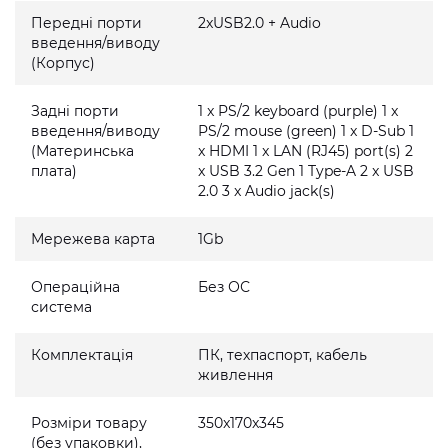
Передні порти
2xUSB2.0 + Audio
введення/виводу
(Корпус)
Задні порти
1 x PS/2 keyboard (purple) 1 x
введення/виводу
PS/2 mouse (green) 1 x D-Sub 1
(Материнська
x HDMI 1 x LAN (RJ45) port(s) 2
плата)
x USB 3.2 Gen 1 Type-A 2 x USB
2.0 3 x Audio jack(s)
Мережева карта
1Gb
Операційна
Без ОС
система
Комплектація
ПК, техпаспорт, кабель
живлення
Розміри товару
350x170x345
(без упаковки),