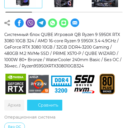
Операционная система
Тип накопителя
Windows 11 Home
SSD
Windows 11 Pro
HDD
Системный блок QUBE Игровой QB Ryzen 9 5950X RTX
3080 10GB 324 / AMD 16-core Ryzen 9 5950X 3.4-4.9GHz /
Без ОС
SSD + HDD
GeForce RTX 3080 10GB / 32GB DDR4-3200 Gaming /
480GB M.2 NVMe SSD / PRIME X570-P / QUBE WIZARD /
Дополнительно
1000W 80+ Bronze / WaterCooler 240mm Basic / Без ОС /
36мес. / Ryzen95950XRTX308010GB324
RGB-подсветка
Разблокированный множитель CPU
Сверхбыстрый M.2 SSD NVME
Архив
Сравнить
Операционная система
Без ОС