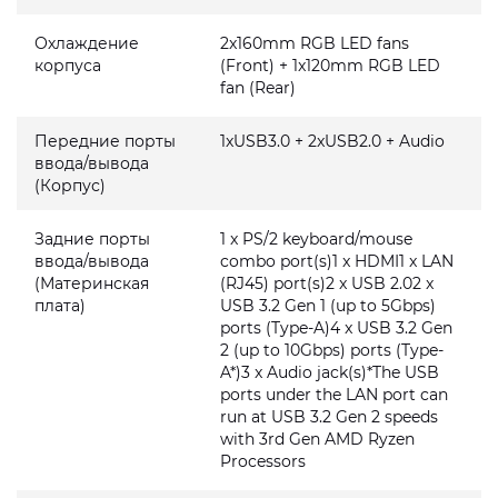
Охлаждение
2x160mm RGB LED fans
корпуса
(Front) + 1x120mm RGB LED
fan (Rear)
Передние порты
1xUSB3.0 + 2xUSB2.0 + Audio
ввода/вывода
(Корпус)
Задние порты
1 x PS/2 keyboard/mouse
ввода/вывода
combo port(s)1 x HDMI1 x LAN
(Материнская
(RJ45) port(s)2 x USB 2.02 x
плата)
USB 3.2 Gen 1 (up to 5Gbps)
ports (Type-A)4 x USB 3.2 Gen
2 (up to 10Gbps) ports (Type-
A*)3 x Audio jack(s)*The USB
ports under the LAN port can
run at USB 3.2 Gen 2 speeds
with 3rd Gen AMD Ryzen
Processors