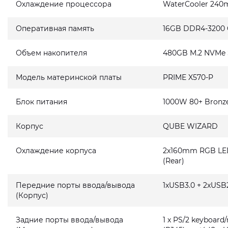
Охлаждение процессора
WaterCooler 240
Оперативная память
16GB DDR4-3200
Объем накопителя
480GB M.2 NVMe
Модель материнской платы
PRIME X570-P
Блок питания
1000W 80+ Bronz
Корпус
QUBE WIZARD
Охлаждение корпуса
2x160mm RGB LED 
(Rear)
Передние порты ввода/вывода
1xUSB3.0 + 2xUSB2
(Корпус)
Задние порты ввода/вывода
1 x PS/2 keyboard