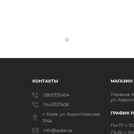
КОНТАКТЫ
МАГАЗИН
Украина, 
0800335404
ул. Кирил
0443337408
ГРАФИК 
г. Киев, ул. Кирилловская,
104а
Пн-Пт с 9:
info@qube.ua
Cб-Вс с 10: