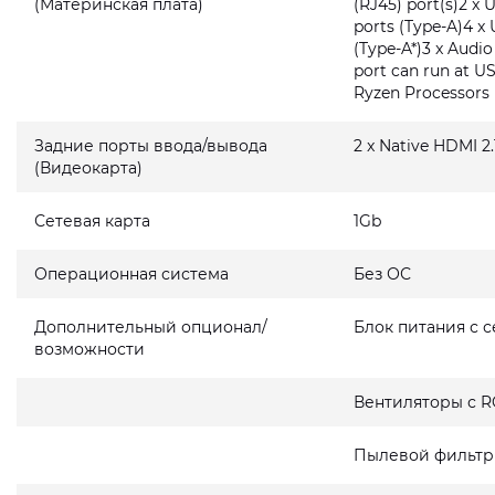
(Материнская плата)
(RJ45) port(s)2 x 
ports (Type-A)4 x 
(Type-A*)3 x Audi
port can run at U
Ryzen Processors
Задние порты ввода/вывода
2 x Native HDMI 2.
(Видеокарта)
Сетевая карта
1Gb
Операционная система
Без ОС
Дополнительный опционал/
Блок питания с 
возможности
Вентиляторы с R
Пылевой фильтр