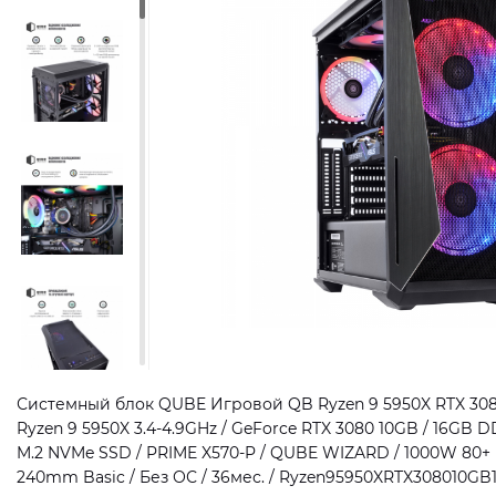
Системный блок QUBE Игровой QB Ryzen 9 5950X RTX 3080
Ryzen 9 5950X 3.4-4.9GHz / GeForce RTX 3080 10GB / 16GB
M.2 NVMe SSD / PRIME X570-P / QUBE WIZARD / 1000W 80+ 
240mm Basic / Без ОС / 36мес. / Ryzen95950XRTX308010GB