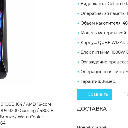
Видеокарта: GeForce R
Оперативная память: 
Объем накопителя: 48
Модель материнской п
Корпус: QUBE WIZARD
Блок питания: 1000W 8
Охлаждение процессор
Операционная система
Гарантия: 36мес.;
Сравнить
П
 10GB 164 / AMD 16-core
ДОСТАВКА
 DDR4-3200 Gaming / 480GB
Bronze / WaterCooler
164
Новой почтой