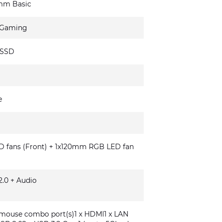
mm Basic
 Gaming
 SSD
e
fans (Front) + 1x120mm RGB LED fan
.0 + Audio
/mouse combo port(s)1 x HDMI1 x LAN