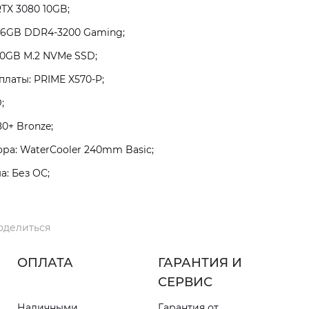
TX 3080 10GB;
16GB DDR4-3200 Gaming;
0GB M.2 NVMe SSD;
латы: PRIME X570-P;
;
0+ Bronze;
а: WaterCooler 240mm Basic;
: Без ОС;
оделиться
ОПЛАТА
ГАРАНТИЯ И
СЕРВИС
Наличными
Гарантия от