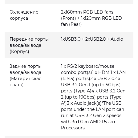
Охлаждение
2x160mm RGB LED fans
корпуса
(Front) + 1x120mm RGB LED
fan (Rear)
Передние порты
1xUSB3.0 + 2xUSB2.0 + Audio
ввода/вывода
(Корпус)
Задние порты
1 x PS/2 keyboard/mouse
ввода/вывода
combo port(s)1 x HDMI1 x LAN
(Материнская
(RJ45) port(s)2 x USB 2.02 x
плата)
USB 3.2 Gen 1 (up to 5Gbps)
ports (Type-A)4 x USB 3.2 Gen
2 (up to 10Gbps) ports (Type-
A*)3 x Audio jack(s)*The USB
ports under the LAN port can
run at USB 3.2 Gen 2 speeds
with 3rd Gen AMD Ryzen
Processors