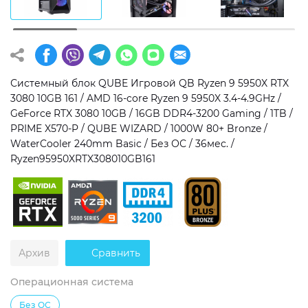
Операционная система
Тип накопителя
Windows 11 Home
SSD
Windows 11 Pro
HDD
Системный блок QUBE Игровой QB Ryzen 9 5950X RTX
3080 10GB 161 / AMD 16-core Ryzen 9 5950X 3.4-4.9GHz /
Без ОС
SSD + HDD
GeForce RTX 3080 10GB / 16GB DDR4-3200 Gaming / 1TB /
PRIME X570-P / QUBE WIZARD / 1000W 80+ Bronze /
Дополнительно
WaterCooler 240mm Basic / Без ОС / 36мес. /
Ryzen95950XRTX308010GB161
RGB-подсветка
Разблокированный множитель CPU
Сверхбыстрый M.2 SSD NVME
Архив
Сравнить
Операционная система
Без ОС