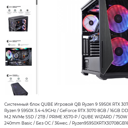
Системный блок QUBE Игровой QB Ryzen 9 5950X RTX 3070
Ryzen 9 5950X 3.4-4.9GHz / GeForce RTX 3070 8GB / 16GB 
M.2 NVMe SSD / 2TB / PRIME X570-P / QUBE WIZARD / 750W 
240mm Basic / Без ОС / 36мес. / Ryzen95950XRTX30708GB1