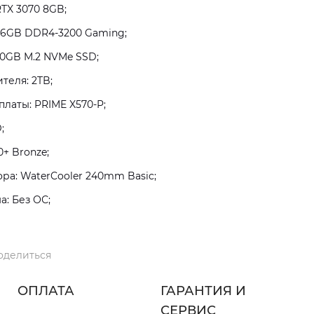
RTX 3070 8GB;
16GB DDR4-3200 Gaming;
0GB M.2 NVMe SSD;
теля: 2TB;
латы: PRIME X570-P;
;
+ Bronze;
а: WaterCooler 240mm Basic;
: Без ОС;
оделиться
ОПЛАТА
ГАРАНТИЯ И
СЕРВИС