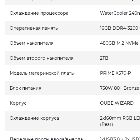
Охлаждение процессора
WaterCooler 240
Оперативная память
16GB DDR4-3200
Объем накопителя
480GB M.2 NVMe
Объем второго накопителя
2TB
Модель материнской платы
PRIME X570-P
Блок питания
750W 80+ Bronze
Корпус
QUBE WIZARD
Охлаждение корпуса
2x160mm RGB LED 
(Rear)
Передние порты ввода/вывода
1xUSB3.0 + 2xUSB2