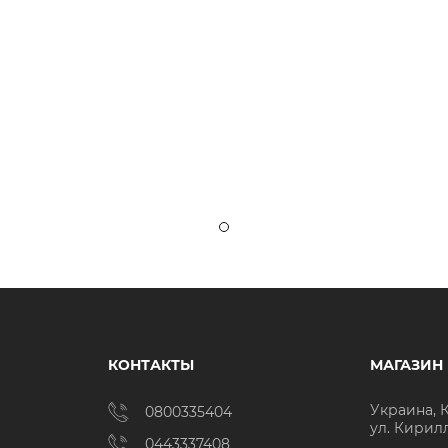
КОНТАКТЫ
МАГАЗИН
Украина, 
0800335404
ул. Кирил
0443337408