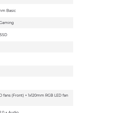
mm Basic
 Gaming
 SSD
fans (Front) + 1x120mm RGB LED fan
.0 + Audio