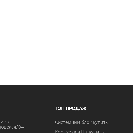
ТОП ПРОДАЖ
Киев,
Системный блок купить
ловская,104
Корпус для ПК купить