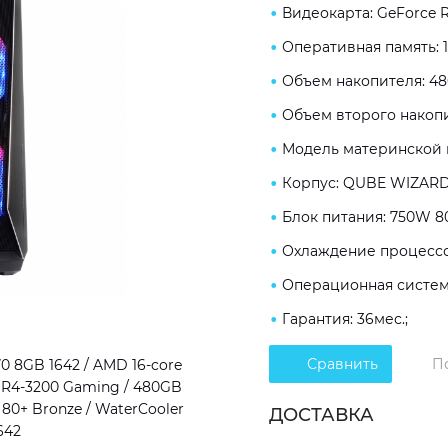
Видеокарта: GeForce 
Оперативная память: 
Объем накопителя: 48
Объем второго накопи
Модель материнской п
Корпус: QUBE WIZARD
Блок питания: 750W 80
Охлаждение процессор
Операционная система
Гарантия: 36мес.;
Сравнить
П
 8GB 1642 / AMD 16-core
DDR4-3200 Gaming / 480GB
80+ Bronze / WaterCooler
ДОСТАВКА
642