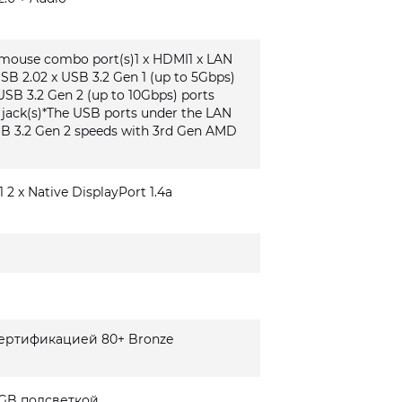
/mouse combo port(s)1 x HDMI1 x LAN
USB 2.02 x USB 3.2 Gen 1 (up to 5Gbps)
USB 3.2 Gen 2 (up to 10Gbps) ports
o jack(s)*The USB ports under the LAN
SB 3.2 Gen 2 speeds with 3rd Gen AMD
1 2 x Native DisplayPort 1.4a
сертификацией 80+ Bronze
GB подсветкой