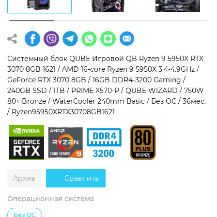
Операционная система
Тип накопителя
Windows 11 Home
SSD
Windows 11 Pro
HDD
Системный блок QUBE Игровой QB Ryzen 9 5950X RTX
3070 8GB 1621 / AMD 16-core Ryzen 9 5950X 3.4-4.9GHz /
Без ОС
SSD + HDD
GeForce RTX 3070 8GB / 16GB DDR4-3200 Gaming /
240GB SSD / 1TB / PRIME X570-P / QUBE WIZARD / 750W
Дополнительно
80+ Bronze / WaterCooler 240mm Basic / Без ОС / 36мес.
/ Ryzen95950XRTX30708GB1621
RGB-подсветка
Разблокированный множитель CPU
Сверхбыстрый M.2 SSD NVME
Архив
Сравнить
Операционная система
Без ОС