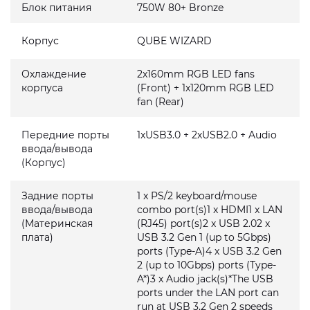
Блок питания
750W 80+ Bronze
Корпус
QUBE WIZARD
Охлаждение
2x160mm RGB LED fans
корпуса
(Front) + 1x120mm RGB LED
fan (Rear)
Передние порты
1xUSB3.0 + 2xUSB2.0 + Audio
ввода/вывода
(Корпус)
Задние порты
1 x PS/2 keyboard/mouse
ввода/вывода
combo port(s)1 x HDMI1 x LAN
(Материнская
(RJ45) port(s)2 x USB 2.02 x
плата)
USB 3.2 Gen 1 (up to 5Gbps)
ports (Type-A)4 x USB 3.2 Gen
2 (up to 10Gbps) ports (Type-
A*)3 x Audio jack(s)*The USB
ports under the LAN port can
run at USB 3.2 Gen 2 speeds