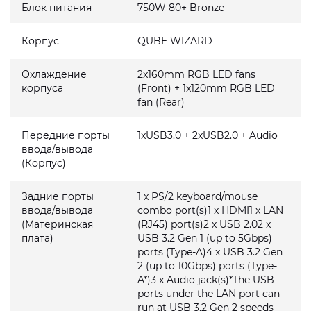
Блок питания
750W 80+ Bronze
Корпус
QUBE WIZARD
Охлаждение
2x160mm RGB LED fans
корпуса
(Front) + 1x120mm RGB LED
fan (Rear)
Передние порты
1xUSB3.0 + 2xUSB2.0 + Audio
ввода/вывода
(Корпус)
Задние порты
1 x PS/2 keyboard/mouse
ввода/вывода
combo port(s)1 x HDMI1 x LAN
(Материнская
(RJ45) port(s)2 x USB 2.02 x
плата)
USB 3.2 Gen 1 (up to 5Gbps)
ports (Type-A)4 x USB 3.2 Gen
2 (up to 10Gbps) ports (Type-
A*)3 x Audio jack(s)*The USB
ports under the LAN port can
run at USB 3.2 Gen 2 speeds