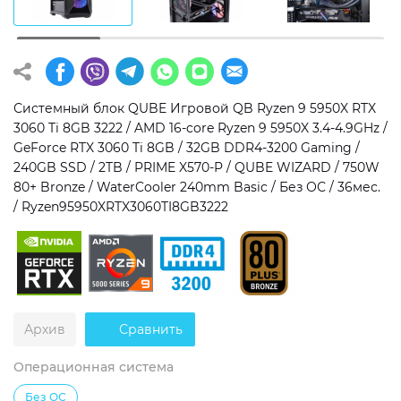
Операционная система
Тип накопителя
Windows 11 Home
SSD
Windows 11 Pro
HDD
Системный блок QUBE Игровой QB Ryzen 9 5950X RTX
3060 Ti 8GB 3222 / AMD 16-core Ryzen 9 5950X 3.4-4.9GHz /
Без ОС
SSD + HDD
GeForce RTX 3060 Ti 8GB / 32GB DDR4-3200 Gaming /
240GB SSD / 2TB / PRIME X570-P / QUBE WIZARD / 750W
Дополнительно
80+ Bronze / WaterCooler 240mm Basic / Без ОС / 36мес.
/ Ryzen95950XRTX3060TI8GB3222
RGB-подсветка
Разблокированный множитель CPU
Сверхбыстрый M.2 SSD NVME
Архив
Сравнить
Операционная система
Без ОС