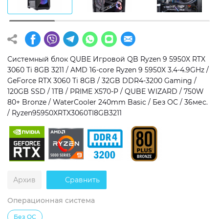
Операционная система
Тип накопителя
Windows 11 Home
SSD
Windows 11 Pro
HDD
Системный блок QUBE Игровой QB Ryzen 9 5950X RTX
3060 Ti 8GB 3211 / AMD 16-core Ryzen 9 5950X 3.4-4.9GHz /
Без ОС
SSD + HDD
GeForce RTX 3060 Ti 8GB / 32GB DDR4-3200 Gaming /
120GB SSD / 1TB / PRIME X570-P / QUBE WIZARD / 750W
Дополнительно
80+ Bronze / WaterCooler 240mm Basic / Без ОС / 36мес.
/ Ryzen95950XRTX3060TI8GB3211
RGB-подсветка
Разблокированный множитель CPU
Сверхбыстрый M.2 SSD NVME
Архив
Сравнить
Операционная система
Без ОС