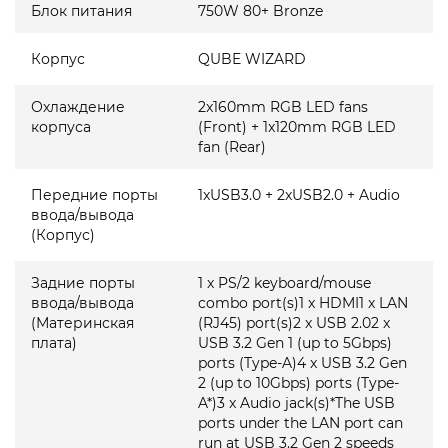
Блок питания
750W 80+ Bronze
Корпус
QUBE WIZARD
Охлаждение
2x160mm RGB LED fans
корпуса
(Front) + 1x120mm RGB LED
fan (Rear)
Передние порты
1xUSB3.0 + 2xUSB2.0 + Audio
ввода/вывода
(Корпус)
Задние порты
1 x PS/2 keyboard/mouse
ввода/вывода
combo port(s)1 x HDMI1 x LAN
(Материнская
(RJ45) port(s)2 x USB 2.02 x
плата)
USB 3.2 Gen 1 (up to 5Gbps)
ports (Type-A)4 x USB 3.2 Gen
2 (up to 10Gbps) ports (Type-
A*)3 x Audio jack(s)*The USB
ports under the LAN port can
run at USB 3.2 Gen 2 speeds