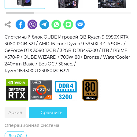
Операционная система
Тип накопителя
Windows 11 Home
SSD
Windows 11 Pro
HDD
Системный блок QUBE Игровой QB Ryzen 9 5950X RTX
3060 12GB 321 / AMD 16-core Ryzen 9 5950X 3.4-4.9GHz /
Без ОС
SSD + HDD
GeForce RTX 3060 12GB / 32GB DDR4-3200 / 1TB / PRIME
X570-P / QUBE WIZARD / 700W 80+ Bronze / WaterCooler
Дополнительно
240mm Basic / Без ОС / 36мес. /
Ryzen95950XRTX306012GB321
RGB-подсветка
Разблокированный множитель CPU
Сверхбыстрый M.2 SSD NVME
Архив
Сравнить
Операционная система
Без ОС