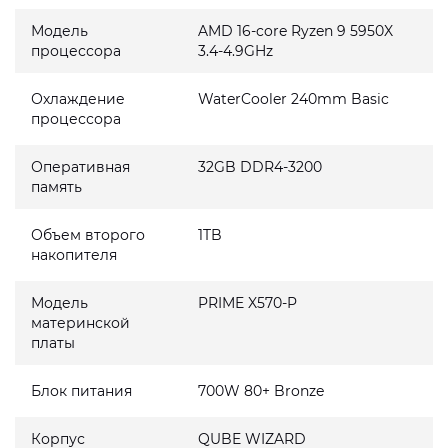
Модель
AMD 16-core Ryzen 9 5950X
процессора
3.4-4.9GHz
Охлаждение
WaterCooler 240mm Basic
процессора
Оперативная
32GB DDR4-3200
память
Объем второго
1TB
накопителя
Модель
PRIME X570-P
материнской
платы
Блок питания
700W 80+ Bronze
Корпус
QUBE WIZARD