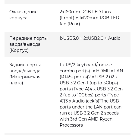
Охлаждение
2x160mm RGB LED fans
корпуса
(Front) + 1x120mm RGB LED
fan (Rear)
Передние порты
1xUSB3.0 + 2xUSB2.0 + Audio
ввода/вывода
(Корпус)
Задние порты
1 x PS/2 keyboard/mouse
ввода/вывода
combo port(s)1 x HDMI1 x LAN
(Материнская
(RJ45) port(s)2 x USB 2.02 x
плата)
USB 3.2 Gen 1 (up to 5Gbps)
ports (Type-A)4 x USB 3.2 Gen
2 (up to 10Gbps) ports (Type-
A*)3 x Audio jack(s)*The USB
ports under the LAN port can
run at USB 3.2 Gen 2 speeds
with 3rd Gen AMD Ryzen
Processors