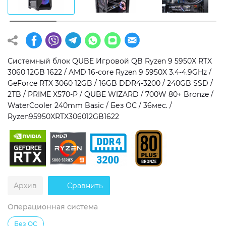
Операционная система
Тип накопителя
Windows 11 Home
SSD
Windows 11 Pro
HDD
Системный блок QUBE Игровой QB Ryzen 9 5950X RTX
3060 12GB 1622 / AMD 16-core Ryzen 9 5950X 3.4-4.9GHz /
Без ОС
SSD + HDD
GeForce RTX 3060 12GB / 16GB DDR4-3200 / 240GB SSD /
2TB / PRIME X570-P / QUBE WIZARD / 700W 80+ Bronze /
Дополнительно
WaterCooler 240mm Basic / Без ОС / 36мес. /
Ryzen95950XRTX306012GB1622
RGB-подсветка
Разблокированный множитель CPU
Сверхбыстрый M.2 SSD NVME
Архив
Сравнить
Операционная система
Без ОС