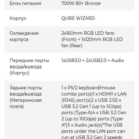
Блок питания
700W 80+ Bronze
Корпус
QUBE WIZARD
Охлаждение
2x160mm RGB LED fans
корпуса
(Front) + 1x120mm RGB LED
fan (Rear)
Передние порты
1xUSB3.0 + 2xUSB2.0 + Audio
ввода/вывода
(Корпус)
Задние порты
1 x PS/2 keyboard/mouse
ввода/вывода
combo port(s)1 x HDMI1 x LAN
(Материнская
(RJ45) port(s)2 x USB 2.02 x
плата)
USB 3.2 Gen 1 (up to 5Gbps)
ports (Type-A)4 x USB 3.2 Gen
2 (up to 10Gbps) ports (Type-
A*)3 x Audio jack(s)*The USB
ports under the LAN port can
run at USB 3.2 Gen 2 speeds