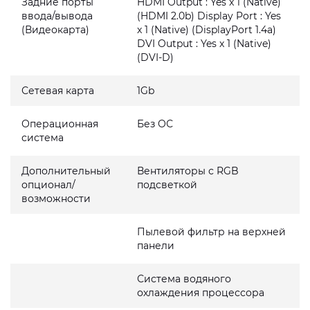
Задние порты
HDMI Output : Yes x 1 (Native)
ввода/вывода
(HDMI 2.0b) Display Port : Yes
(Видеокарта)
x 1 (Native) (DisplayPort 1.4a)
DVI Output : Yes x 1 (Native)
(DVI-D)
Сетевая карта
1Gb
Операционная
Без ОС
система
Дополнительный
Вентиляторы с RGB
опционал/
подсветкой
возможности
Пылевой фильтр на верхней
панели
Система водяного
охлаждения процессора