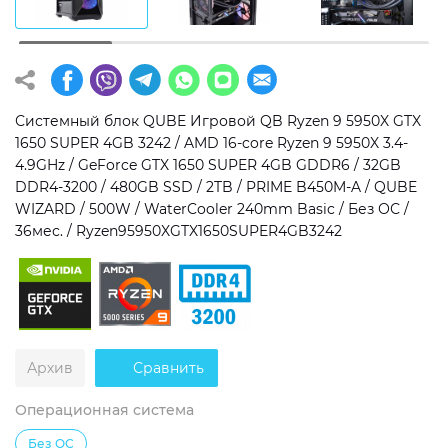
Операционная система
Тип накопителя
Windows 11 Home
SSD
Windows 11 Pro
HDD
Системный блок QUBE Игровой QB Ryzen 9 5950X GTX
1650 SUPER 4GB 3242 / AMD 16-core Ryzen 9 5950X 3.4-
Без ОС
SSD + HDD
4.9GHz / GeForce GTX 1650 SUPER 4GB GDDR6 / 32GB
DDR4-3200 / 480GB SSD / 2TB / PRIME B450M-A / QUBE
Дополнительно
WIZARD / 500W / WaterCooler 240mm Basic / Без ОС /
36мес. / Ryzen95950XGTX1650SUPER4GB3242
RGB-подсветка
Разблокированный множитель CPU
Сверхбыстрый M.2 SSD NVME
Архив
Сравнить
Операционная система
Без ОС