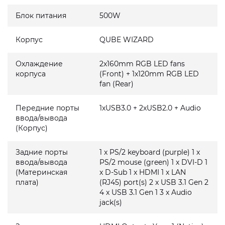
Блок питания
500W
Корпус
QUBE WIZARD
Охлаждение
2x160mm RGB LED fans
корпуса
(Front) + 1x120mm RGB LED
fan (Rear)
Передние порты
1xUSB3.0 + 2xUSB2.0 + Audio
ввода/вывода
(Корпус)
Задние порты
1 x PS/2 keyboard (purple) 1 x
ввода/вывода
PS/2 mouse (green) 1 x DVI-D 1
(Материнская
x D-Sub 1 x HDMI 1 x LAN
плата)
(RJ45) port(s) 2 x USB 3.1 Gen 2
4 x USB 3.1 Gen 1 3 x Audio
jack(s)