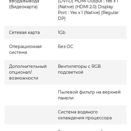
ввода/вывода
(DVI-D) HDMI Output : Yes x 1
(Видеокарта)
(Native) (HDMI 2.0) Display
Port : Yes x 1 (Native) (Regular
DP)
Сетевая карта
1Gb
Операционная
Без ОС
система
Дополнительный
Вентиляторы с RGB
опционал/
подсветкой
возможности
Пылевой фильтр на верхней
панели
Система водяного
охлаждения процессора