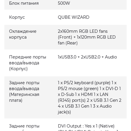
Блок питания
500W
Корпус
QUBE WIZARD
Охлаждение
2x160mm RGB LED fans
корпуса
(Front) + 1x120mm RGB LED
fan (Rear)
Передние порты
1xUSB3.0 + 2xUSB2.0 + Audio
ввода/вывода
(Корпус)
Задние порты
1 x PS/2 keyboard (purple) 1 x
ввода/вывода
PS/2 mouse (green) 1 x DVI-D 1
(Материнская
x D-Sub 1 x HDMI 1 x LAN
плата)
(RJ45) port(s) 2 x USB 3.1 Gen 2
4 x USB 3.1 Gen 1 3 x Audio
jack(s)
Задние порты
DVI Output : Yes x 1 (Native)