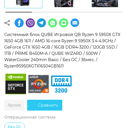
Операционная система
Тип накопителя
Windows 11 Home
SSD
Windows 11 Pro
HDD
Системный блок QUBE Игровой QB Ryzen 9 5950X GTX
1650 4GB 1611 / AMD 16-core Ryzen 9 5950X 3.4-4.9GHz /
Без ОС
SSD + HDD
GeForce GTX 1650 4GB / 16GB DDR4-3200 / 120GB SSD /
1TB / PRIME B450M-A / QUBE WIZARD / 500W /
Дополнительно
WaterCooler 240mm Basic / Без ОС / 36мес. /
Ryzen95950XGTX16504GB1611
RGB-подсветка
Разблокированный множитель CPU
Сверхбыстрый M.2 SSD NVME
Архив
Сравнить
Операционная система
Без ОС