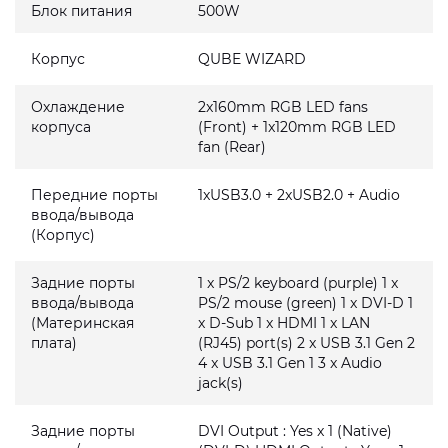
Блок питания
500W
Корпус
QUBE WIZARD
Охлаждение
2x160mm RGB LED fans
корпуса
(Front) + 1x120mm RGB LED
fan (Rear)
Передние порты
1xUSB3.0 + 2xUSB2.0 + Audio
ввода/вывода
(Корпус)
Задние порты
1 x PS/2 keyboard (purple) 1 x
ввода/вывода
PS/2 mouse (green) 1 x DVI-D 1
(Материнская
x D-Sub 1 x HDMI 1 x LAN
плата)
(RJ45) port(s) 2 x USB 3.1 Gen 2
4 x USB 3.1 Gen 1 3 x Audio
jack(s)
Задние порты
DVI Output : Yes x 1 (Native)