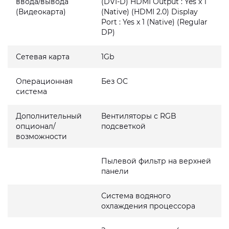
ввода/вывода
(DVI-D) HDMI Output : Yes x 1
(Видеокарта)
(Native) (HDMI 2.0) Display
Port : Yes x 1 (Native) (Regular
DP)
Сетевая карта
1Gb
Операционная
Без ОС
система
Дополнительный
Вентиляторы с RGB
опционал/
подсветкой
возможности
Пылевой фильтр на верхней
панели
Система водяного
охлаждения процессора