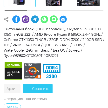
Операционная система
Тип накопителя
Windows 11 Home
SSD
Windows 11 Pro
HDD
Системный блок QUBE Игровой QB Ryzen 9 5950X GTX
1050 Ti 4GB 3221 / AMD 16-core Ryzen 9 5950X 3.4-4.9GHz /
Без ОС
SSD + HDD
GeForce GTX 1050 Ti 4GB / 32GB DDR4-3200 / 240GB SSD /
1TB / PRIME B450M-A / QUBE WIZARD / 500W /
Дополнительно
WaterCooler 240mm Basic / Без ОС / 36мес. /
Ryzen95950XGTX1050TI4GB3221
RGB-подсветка
Разблокированный множитель CPU
Сверхбыстрый M.2 SSD NVME
Архив
Сравнить
Операционная система
Без ОС