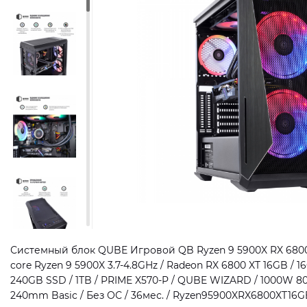
Системный блок QUBE Игровой QB Ryzen 9 5900X RX 6800 X
core Ryzen 9 5900X 3.7-4.8GHz / Radeon RX 6800 XT 16GB /
240GB SSD / 1TB / PRIME X570-P / QUBE WIZARD / 1000W 80
240mm Basic / Без ОС / 36мес. / Ryzen95900XRX6800XT16G