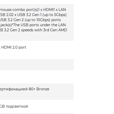
/mouse combo port(s)1 x HDMI1 x LAN
USB 2.02 x USB 3.2 Gen 1 (up to 5Gbps)
USB 3.2 Gen 2 (up to 10Gbps) ports
o jack(s)*The USB ports under the LAN
SB 3.2 Gen 2 speeds with 3rd Gen AMD
 x HDMI 2.0 port
сертификацией 80+ Bronze
GB подсветкой