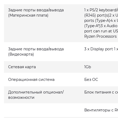
Задние порты ввода/вывода
1 x PS/2 keyboard
(Материнская плата)
(RJ45) port(s)2 x 
ports (Type-A)4 x 
(Type-A*)3 x Audi
port can run at U
Ryzen Processors
Задние порты ввода/вывода
3 x Display port 1
(Видеокарта)
Сетевая карта
1Gb
Операционная система
Без ОС
Дополнительный опционал/
Блок питания с 
возможности
Вентиляторы с R