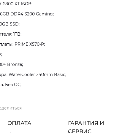
 6800 XT 16GB;
16GB DDR4-3200 Gaming;
0GB SSD;
теля: 1TB;
латы: PRIME X570-P;
;
0+ Bronze;
а: WaterCooler 240mm Basic;
: Без ОС;
оделиться
ОПЛАТА
ГАРАНТИЯ И
СЕРВИС