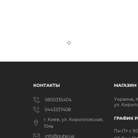
КОНТАКТЫ
МАГАЗИН
Украина, 
0800335404
ул. Кирил
0443337408
ГРАФИК 
г. Киев, ул. Кирилловская,
104а
Пн-Пт с 9:
info@qube.ua