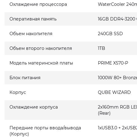
Охлаждение процессора
WaterCooler 240
Оперативная память
16GB DDR4-3200
Объем накопителя
240GB SSD
Объем второго накопителя
1TB
Модель материнской платы
PRIME X570-P
Блок питания
1000W 80+ Bronz
Корпус
QUBE WIZARD
Охлаждение корпуса
2x160mm RGB LED 
(Rear)
Передние порты ввода/вывода
1xUSB3.0 + 2xUSB2
(Корпус)