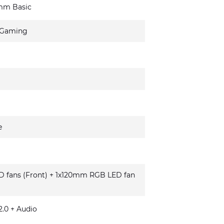
mm Basic
 Gaming
e
fans (Front) + 1x120mm RGB LED fan
.0 + Audio