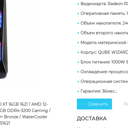
Видеокарта: Radeon RX
Оперативная память: 
Объем накопителя: 24
Объем второго накопи
Модель материнской п
Корпус: QUBE WIZARD
Блок питания: 1000W 8
Охлаждение процессор
Операционная система
Гарантия: 36мес.;
Сравнить
П
T 16GB 1621 / AMD 12-
 16GB DDR4-3200 Gaming /
+ Bronze / WaterCooler
ДОСТАВКА
B1621