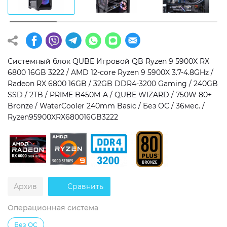
Операционная система
Тип накопителя
Windows 11 Home
SSD
Windows 11 Pro
HDD
Системный блок QUBE Игровой QB Ryzen 9 5900X RX
6800 16GB 3222 / AMD 12-core Ryzen 9 5900X 3.7-4.8GHz /
Без ОС
SSD + HDD
Radeon RX 6800 16GB / 32GB DDR4-3200 Gaming / 240GB
SSD / 2TB / PRIME B450M-A / QUBE WIZARD / 750W 80+
Дополнительно
Bronze / WaterCooler 240mm Basic / Без ОС / 36мес. /
Ryzen95900XRX680016GB3222
RGB-подсветка
Разблокированный множитель CPU
Сверхбыстрый M.2 SSD NVME
Архив
Сравнить
Операционная система
Без ОС