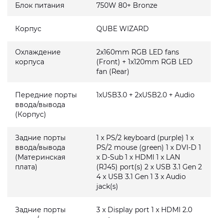
Блок питания
750W 80+ Bronze
Корпус
QUBE WIZARD
Охлаждение
2x160mm RGB LED fans
корпуса
(Front) + 1x120mm RGB LED
fan (Rear)
Передние порты
1xUSB3.0 + 2xUSB2.0 + Audio
ввода/вывода
(Корпус)
Задние порты
1 x PS/2 keyboard (purple) 1 x
ввода/вывода
PS/2 mouse (green) 1 x DVI-D 1
(Материнская
x D-Sub 1 x HDMI 1 x LAN
плата)
(RJ45) port(s) 2 x USB 3.1 Gen 2
4 x USB 3.1 Gen 1 3 x Audio
jack(s)
Задние порты
3 x Display port 1 x HDMI 2.0