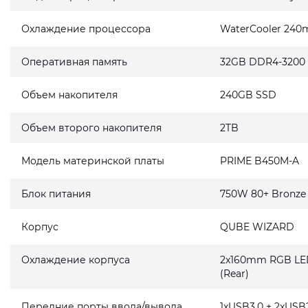
Охлаждение процессора
WaterCooler 240
Оперативная память
32GB DDR4-3200
Объем накопителя
240GB SSD
Объем второго накопителя
2TB
Модель материнской платы
PRIME B450M-A
Блок питания
750W 80+ Bronze
Корпус
QUBE WIZARD
Охлаждение корпуса
2x160mm RGB LED 
(Rear)
Передние порты ввода/вывода
1xUSB3.0 + 2xUSB2