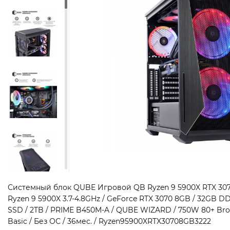
Системный блок QUBE Игровой QB Ryzen 9 5900X RTX 3070
Ryzen 9 5900X 3.7-4.8GHz / GeForce RTX 3070 8GB / 32GB 
SSD / 2TB / PRIME B450M-A / QUBE WIZARD / 750W 80+ Br
Basic / Без ОС / 36мес. / Ryzen95900XRTX30708GB3222