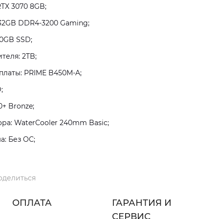
RTX 3070 8GB;
 32GB DDR4-3200 Gaming;
0GB SSD;
теля: 2TB;
платы: PRIME B450M-A;
;
+ Bronze;
а: WaterCooler 240mm Basic;
: Без ОС;
оделиться
ОПЛАТА
ГАРАНТИЯ И
СЕРВИС