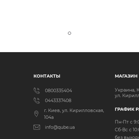
КОНТАКТЫ
МАГАЗИН
Украина, 
0800335404
ул. Кирил
0443337408
ГРАФИК 
г. Киев, ул. Кирилловская,
104а
Пн-Пт с 9:
info@qube.ua
Cб-Вс с 10:
без выход