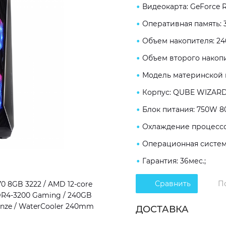
Видеокарта: GeForce 
Оперативная память:
Объем накопителя: 24
Объем второго накопи
Модель материнской 
Корпус: QUBE WIZARD
Блок питания: 750W 80
Охлаждение процессор
Операционная система
Гарантия: 36мес.;
Сравнить
П
 8GB 3222 / AMD 12-core
DDR4-3200 Gaming / 240GB
onze / WaterCooler 240mm
ДОСТАВКА