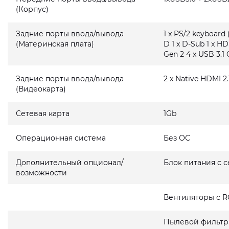
(Корпус)
Задние порты ввода/вывода
1 x PS/2 keyboard 
(Материнская плата)
D 1 x D-Sub 1 x HD
Gen 2 4 x USB 3.1 
Задние порты ввода/вывода
2 x Native HDMI 2.
(Видеокарта)
Сетевая карта
1Gb
Операционная система
Без ОС
Дополнительный опционал/
Блок питания с 
возможности
Вентиляторы с R
Пылевой фильтр