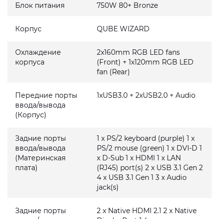
Блок питания
750W 80+ Bronze
Корпус
QUBE WIZARD
Охлаждение
2x160mm RGB LED fans
корпуса
(Front) + 1x120mm RGB LED
fan (Rear)
Передние порты
1xUSB3.0 + 2xUSB2.0 + Audio
ввода/вывода
(Корпус)
Задние порты
1 x PS/2 keyboard (purple) 1 x
ввода/вывода
PS/2 mouse (green) 1 x DVI-D 1
(Материнская
x D-Sub 1 x HDMI 1 x LAN
плата)
(RJ45) port(s) 2 x USB 3.1 Gen 2
4 x USB 3.1 Gen 1 3 x Audio
jack(s)
Задние порты
2 x Native HDMI 2.1 2 x Native