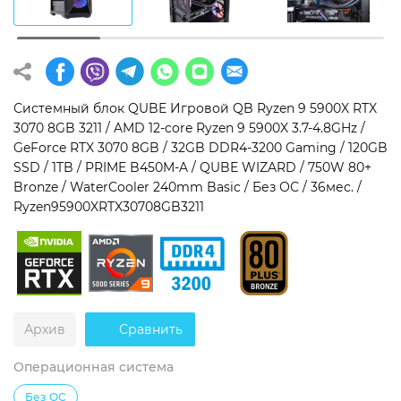
Операционная система
Тип накопителя
Windows 11 Home
SSD
Windows 11 Pro
HDD
Системный блок QUBE Игровой QB Ryzen 9 5900X RTX
3070 8GB 3211 / AMD 12-core Ryzen 9 5900X 3.7-4.8GHz /
Без ОС
SSD + HDD
GeForce RTX 3070 8GB / 32GB DDR4-3200 Gaming / 120GB
SSD / 1TB / PRIME B450M-A / QUBE WIZARD / 750W 80+
Дополнительно
Bronze / WaterCooler 240mm Basic / Без ОС / 36мес. /
Ryzen95900XRTX30708GB3211
RGB-подсветка
Разблокированный множитель CPU
Сверхбыстрый M.2 SSD NVME
Архив
Сравнить
Операционная система
Без ОС