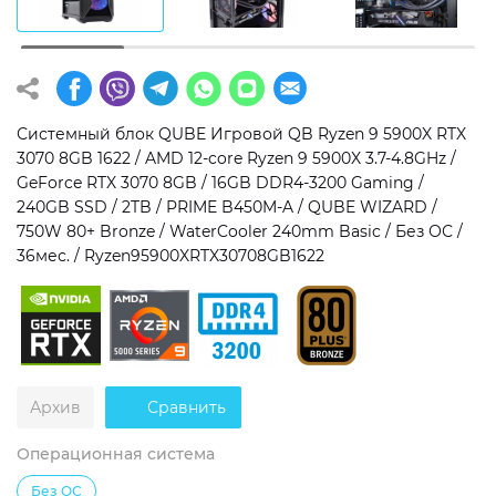
Операционная система
Тип накопителя
Windows 11 Home
SSD
Windows 11 Pro
HDD
Системный блок QUBE Игровой QB Ryzen 9 5900X RTX
3070 8GB 1622 / AMD 12-core Ryzen 9 5900X 3.7-4.8GHz /
Без ОС
SSD + HDD
GeForce RTX 3070 8GB / 16GB DDR4-3200 Gaming /
240GB SSD / 2TB / PRIME B450M-A / QUBE WIZARD /
Дополнительно
750W 80+ Bronze / WaterCooler 240mm Basic / Без ОС /
36мес. / Ryzen95900XRTX30708GB1622
RGB-подсветка
Разблокированный множитель CPU
Сверхбыстрый M.2 SSD NVME
Архив
Сравнить
Операционная система
Без ОС