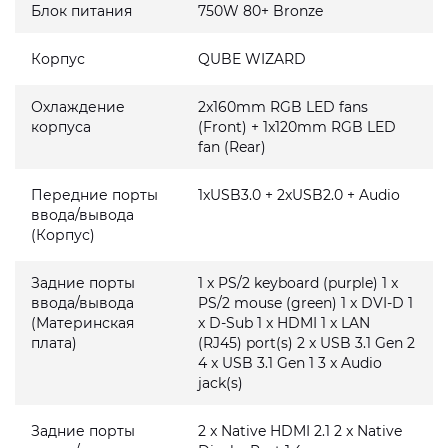
Блок питания
750W 80+ Bronze
Корпус
QUBE WIZARD
Охлаждение
2x160mm RGB LED fans
корпуса
(Front) + 1x120mm RGB LED
fan (Rear)
Передние порты
1xUSB3.0 + 2xUSB2.0 + Audio
ввода/вывода
(Корпус)
Задние порты
1 x PS/2 keyboard (purple) 1 x
ввода/вывода
PS/2 mouse (green) 1 x DVI-D 1
(Материнская
x D-Sub 1 x HDMI 1 x LAN
плата)
(RJ45) port(s) 2 x USB 3.1 Gen 2
4 x USB 3.1 Gen 1 3 x Audio
jack(s)
Задние порты
2 x Native HDMI 2.1 2 x Native