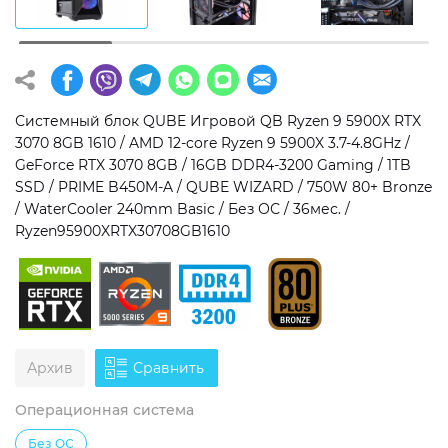
Операционная система
Тип накопителя
Windows 11 Home
SSD
Windows 11 Pro
HDD
Системный блок QUBE Игровой QB Ryzen 9 5900X RTX
3070 8GB 1610 / AMD 12-core Ryzen 9 5900X 3.7-4.8GHz /
Без ОС
SSD + HDD
GeForce RTX 3070 8GB / 16GB DDR4-3200 Gaming / 1TB
SSD / PRIME B450M-A / QUBE WIZARD / 750W 80+ Bronze
Дополнительно
/ WaterCooler 240mm Basic / Без ОС / 36мес. /
Ryzen95900XRTX30708GB1610
RGB-подсветка
Разблокированный множитель CPU
Сверхбыстрый M.2 SSD NVME
Архив
Сравнить
Операционная система
Без ОС