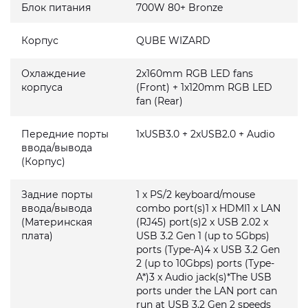
Блок питания
700W 80+ Bronze
Корпус
QUBE WIZARD
Охлаждение
2x160mm RGB LED fans
корпуса
(Front) + 1x120mm RGB LED
fan (Rear)
Передние порты
1xUSB3.0 + 2xUSB2.0 + Audio
ввода/вывода
(Корпус)
Задние порты
1 x PS/2 keyboard/mouse
ввода/вывода
combo port(s)1 x HDMI1 x LAN
(Материнская
(RJ45) port(s)2 x USB 2.02 x
плата)
USB 3.2 Gen 1 (up to 5Gbps)
ports (Type-A)4 x USB 3.2 Gen
2 (up to 10Gbps) ports (Type-
A*)3 x Audio jack(s)*The USB
ports under the LAN port can
run at USB 3.2 Gen 2 speeds