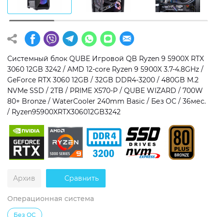
Операционная система
Тип накопителя
Windows 11 Home
SSD
Windows 11 Pro
HDD
Системный блок QUBE Игровой QB Ryzen 9 5900X RTX
3060 12GB 3242 / AMD 12-core Ryzen 9 5900X 3.7-4.8GHz /
Без ОС
SSD + HDD
GeForce RTX 3060 12GB / 32GB DDR4-3200 / 480GB M.2
NVMe SSD / 2TB / PRIME X570-P / QUBE WIZARD / 700W
Дополнительно
80+ Bronze / WaterCooler 240mm Basic / Без ОС / 36мес.
/ Ryzen95900XRTX306012GB3242
RGB-подсветка
Разблокированный множитель CPU
Сверхбыстрый M.2 SSD NVME
Архив
Сравнить
Операционная система
Без ОС