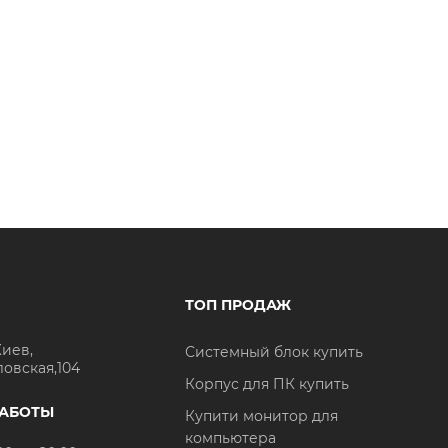
ТОП ПРОДАЖ
Киев,
Системный блок купить
ловская,104
Корпус для ПК купить
РАБОТЫ
Купити монитор для
компьютера