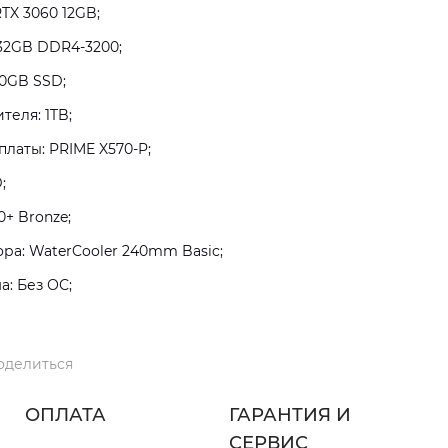
TX 3060 12GB;
32GB DDR4-3200;
0GB SSD;
теля: 1TB;
латы: PRIME X570-P;
;
+ Bronze;
а: WaterCooler 240mm Basic;
: Без ОС;
оделиться
ОПЛАТА
ГАРАНТИЯ И
СЕРВИС