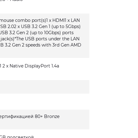
/mouse combo port(s)1 x HDMI1 x LAN
USB 2.02 x USB 3.2 Gen 1 (up to 5Gbps)
USB 3.2 Gen 2 (up to 10Gbps) ports
o jack(s)*The USB ports under the LAN
SB 3.2 Gen 2 speeds with 3rd Gen AMD
1 2 x Native DisplayPort 1.4a
сертификацией 80+ Bronze
GB подсветкой