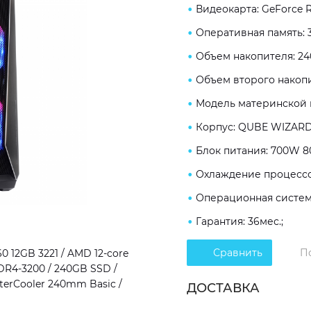
Видеокарта: GeForce R
Оперативная память: 
Объем накопителя: 24
Объем второго накопи
Модель материнской п
Корпус: QUBE WIZARD
Блок питания: 700W 80
Охлаждение процессор
Операционная система
Гарантия: 36мес.;
Сравнить
П
 12GB 3221 / AMD 12-core
DDR4-3200 / 240GB SSD /
terCooler 240mm Basic /
ДОСТАВКА