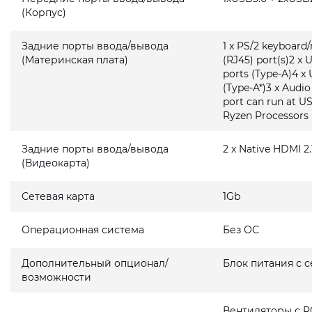
(Корпус)
Задние порты ввода/вывода
1 x PS/2 keyboard
(Материнская плата)
(RJ45) port(s)2 x 
ports (Type-A)4 x 
(Type-A*)3 x Audi
port can run at U
Ryzen Processors
Задние порты ввода/вывода
2 x Native HDMI 2.
(Видеокарта)
Сетевая карта
1Gb
Операционная система
Без ОС
Дополнительный опционал/
Блок питания с 
возможности
Вентиляторы с R