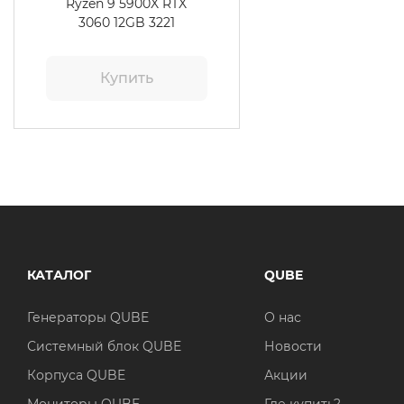
Ryzen 9 5900X RTX
3060 12GB 3221
Купить
КАТАЛОГ
QUBE
Генераторы QUBE
О нас
Системный блок QUBE
Новости
Корпуса QUBE
Акции