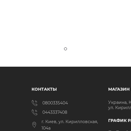
КОНТАКТЫ
МАГАЗИН
Украина, 
0800335404
ул. Кирил
0443337408
ГРАФИК 
г. Киев, ул. Кирилловская,
104а