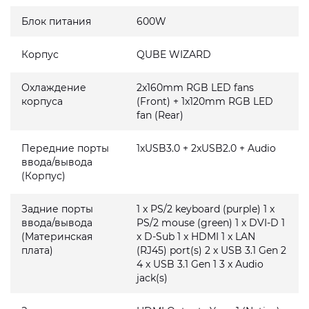
Блок питания
600W
Корпус
QUBE WIZARD
Охлаждение
2x160mm RGB LED fans
корпуса
(Front) + 1x120mm RGB LED
fan (Rear)
Передние порты
1xUSB3.0 + 2xUSB2.0 + Audio
ввода/вывода
(Корпус)
Задние порты
1 x PS/2 keyboard (purple) 1 x
ввода/вывода
PS/2 mouse (green) 1 x DVI-D 1
(Материнская
x D-Sub 1 x HDMI 1 x LAN
плата)
(RJ45) port(s) 2 x USB 3.1 Gen 2
4 x USB 3.1 Gen 1 3 x Audio
jack(s)