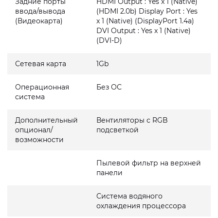
Задние порты
HDMI Output : Yes x 1 (Native)
ввода/вывода
(HDMI 2.0b) Display Port : Yes
(Видеокарта)
x 1 (Native) (DisplayPort 1.4a)
DVI Output : Yes x 1 (Native)
(DVI-D)
Сетевая карта
1Gb
Операционная
Без ОС
система
Дополнительный
Вентиляторы с RGB
опционал/
подсветкой
возможности
Пылевой фильтр на верхней
панели
Система водяного
охлаждения процессора