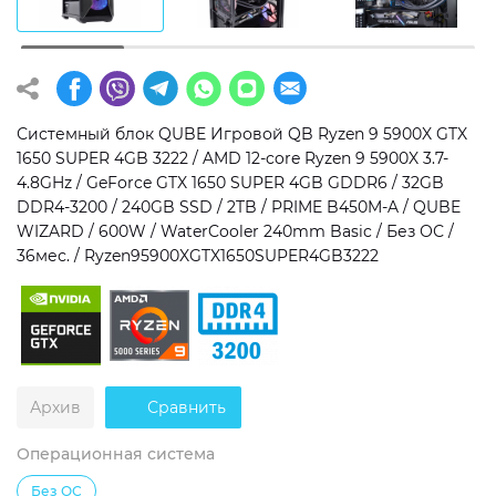
Операционная система
Тип накопителя
Windows 11 Home
SSD
Windows 11 Pro
HDD
Системный блок QUBE Игровой QB Ryzen 9 5900X GTX
1650 SUPER 4GB 3222 / AMD 12-core Ryzen 9 5900X 3.7-
Без ОС
SSD + HDD
4.8GHz / GeForce GTX 1650 SUPER 4GB GDDR6 / 32GB
DDR4-3200 / 240GB SSD / 2TB / PRIME B450M-A / QUBE
Дополнительно
WIZARD / 600W / WaterCooler 240mm Basic / Без ОС /
36мес. / Ryzen95900XGTX1650SUPER4GB3222
RGB-подсветка
Разблокированный множитель CPU
Сверхбыстрый M.2 SSD NVME
Архив
Сравнить
Операционная система
Без ОС