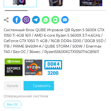
Операционная система
Тип накопителя
Windows 11 Home
SSD
Windows 11 Pro
HDD
Системный блок QUBE Игровой QB Ryzen 5 5600X GTX
1050 Ti 4GB 1611 / AMD 6-core Ryzen 5 5600X 3.7-4.6GHz /
Без ОС
SSD + HDD
GeForce GTX 1050 Ti 4GB / 16GB DDR4-3200 / 120GB SSD /
1TB / PRIME B450M-A / QUBE STORM / 500W / Enermax
Дополнительно
T40 / Без ОС / 36мес. / Ryzen55600XGTX1050TI4GB1611
RGB-подсветка
Разблокированный множитель CPU
Сверхбыстрый M.2 SSD NVME
Архив
Сравнить
Операционная система
Без ОС