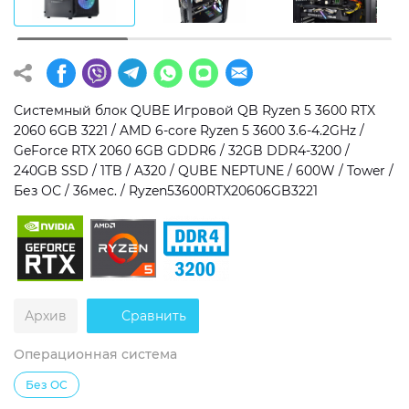
Операционная система
Тип накопителя
Windows 11 Home
SSD
Windows 11 Pro
HDD
Системный блок QUBE Игровой QB Ryzen 5 3600 RTX
2060 6GB 3221 / AMD 6-core Ryzen 5 3600 3.6-4.2GHz /
Без ОС
SSD + HDD
GeForce RTX 2060 6GB GDDR6 / 32GB DDR4-3200 /
240GB SSD / 1TB / A320 / QUBE NEPTUNE / 600W / Tower /
Дополнительно
Без ОС / 36мес. / Ryzen53600RTX20606GB3221
RGB-подсветка
Разблокированный множитель CPU
Сверхбыстрый M.2 SSD NVME
Архив
Сравнить
Операционная система
Без ОС