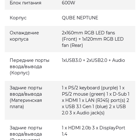
Блок питания
600W
Корпус
QUBE NEPTUNE
Охлаждение
2x160mm RGB LED fans
корпуса
(Front) + 1x120mm RGB LED
fan (Rear)
Передние порты
1xUSB3.0 + 2xUSB2.0 + Audio
ввода/вывода
(Корпус)
Задние порты
1 x PS/2 keyboard (purple) 1 x
ввода/вывода
PS/2 mouse (green) 1 x D-Sub 1
(Материнская
x HDMI 1 x LAN (RJ45) port(s) 2
плата)
x USB 3.1 Gen 1 (blue) 2 x USB
2.0 3 x Audio jack(s)
Задние порты
1 x HDMI 2.0b 3 x DisplayPort
ввода/вывода
1.4