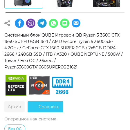
Операционная система
Тип накопителя
Windows 11 Home
SSD
Windows 11 Pro
HDD
Системный блок QUBE Игровой QB Ryzen 5 3600 GTX
1660 SUPER 6GB 1621 / AMD 6-core Ryzen 5 3600 3.6-
Без ОС
SSD + HDD
4.2GHz / GeForce GTX 1660 SUPER 6GB / 2x8GB DDR4-
2666 / 240GB SSD / 1TB / A320 / QUBE NEPTUNE / 500W /
Дополнительно
Tower / Без ОС / 36мес. /
Ryzen53600GTX1660SUPER6GB1621
RGB-подсветка
Разблокированный множитель CPU
Сверхбыстрый M.2 SSD NVME
Архив
Сравнить
Операционная система
Без ОС