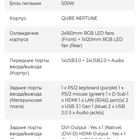
Блок питания
500W
Корпус
QUBE NEPTUNE
Охлаждение
2x160mm RGB LED fans
корпуса
(Front) + 1x120mm RGB LED
fan (Rear)
Передние порты
1xUSB3.0 + 2xUSB2.0 + Audio
ввода/вывода
(Корпус)
Задние порты
1 x PS/2 keyboard (purple) 1 x
ввода/вывода
PS/2 mouse (green) 1 x D-Sub 1
(Материнская
x HDMI 1 x LAN (RJ45) port(s) 2
плата)
x USB 3.1 Gen 1 (blue) 2 x USB
2.0 3 x Audio jack(s)
Задние порты
DVI Output : Yes x 1 (Native)
ввода/вывода
(DVI-D) HDMI Output : Yes x 1