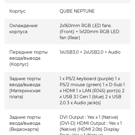
Корпус
QUBE NEPTUNE
Охлаждение
2x160mm RGB LED fans
корпуса
(Front) + 1x120mm RGB LED
fan (Rear)
Передние порты
1xUSB3.0 + 2xUSB2.0 + Audio
ввода/вывода
(Корпус)
Задние порты
1 x PS/2 keyboard (purple) 1 x
ввода/вывода
PS/2 mouse (green) 1 x D-Sub 1
(Материнская
x HDMI 1 x LAN (RJ45) port(s) 2
плата)
x USB 3.1 Gen 1 (blue) 2 x USB
2.0 3 x Audio jack(s)
Задние порты
DVI Output : Yes x 1 (Native)
ввода/вывода
(DVI-D) HDMI Output : Yes x 1
(Видеокарта)
(Native) (HDMI 2.0b) Display