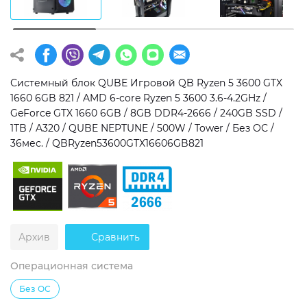
Операционная система
Тип накопителя
Windows 11 Home
SSD
Windows 11 Pro
HDD
Системный блок QUBE Игровой QB Ryzen 5 3600 GTX
1660 6GB 821 / AMD 6-core Ryzen 5 3600 3.6-4.2GHz /
Без ОС
SSD + HDD
GeForce GTX 1660 6GB / 8GB DDR4-2666 / 240GB SSD /
1TB / A320 / QUBE NEPTUNE / 500W / Tower / Без ОС /
Дополнительно
36мес. / QBRyzen53600GTX16606GB821
RGB-подсветка
Разблокированный множитель CPU
Сверхбыстрый M.2 SSD NVME
Архив
Сравнить
Операционная система
Без ОС