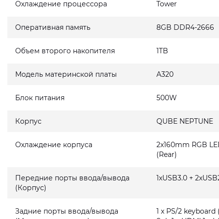
Охлаждение процессора
Tower
Оперативная память
8GB DDR4-2666
Объем второго накопителя
1TB
Модель материнской платы
A320
Блок питания
500W
Корпус
QUBE NEPTUNE
Охлаждение корпуса
2x160mm RGB LED 
(Rear)
Передние порты ввода/вывода
1xUSB3.0 + 2xUSB2
(Корпус)
Задние порты ввода/вывода
1 x PS/2 keyboard 