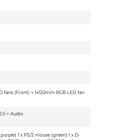
fans (Front) + 1x120mm RGB LED fan
.0 + Audio
(purple) 1 x PS/2 mouse (green) 1 x D-