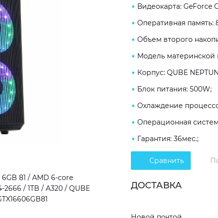
Видеокарта: GeForce G
Оперативная память: 
Объем второго накопи
Модель материнской п
Корпус: QUBE NEPTUN
Блок питания: 500W;
Охлаждение процессор
Операционная система
Гарантия: 36мес.;
Сравнить
П
6GB 81 / AMD 6-core
ДОСТАВКА
-2666 / 1TB / A320 / QUBE
0GTX16606GB81
Новой почтой