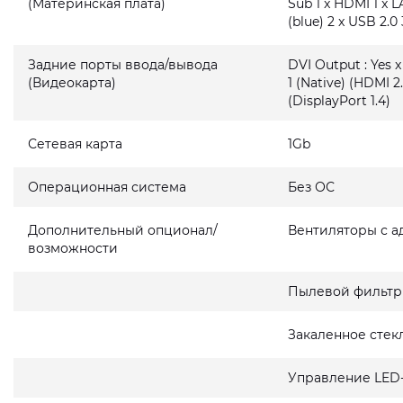
(Материнская плата)
Sub 1 x HDMI 1 x L
(blue) 2 x USB 2.0 
Задние порты ввода/вывода
DVI Output : Yes x
(Видеокарта)
1 (Native) (HDMI 2.
(DisplayPort 1.4)
Сетевая карта
1Gb
Операционная система
Без ОС
Дополнительный опционал/
Вентиляторы с а
возможности
Пылевой фильтр
Закаленное стек
Управление LED