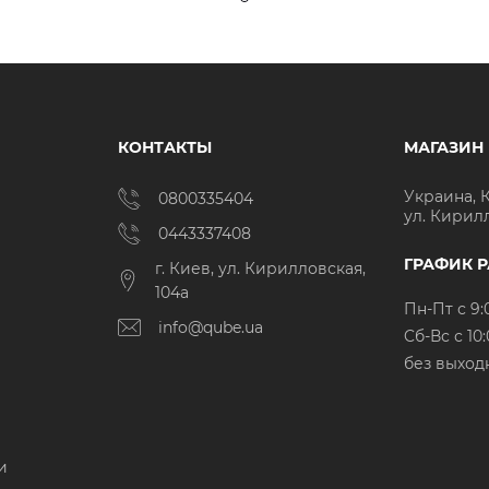
КОНТАКТЫ
МАГАЗИН
Украина, 
0800335404
ул. Кирил
0443337408
ГРАФИК 
г. Киев, ул. Кирилловская,
104а
Пн-Пт с 9:
info@qube.ua
Cб-Вс с 10:
без выход
и