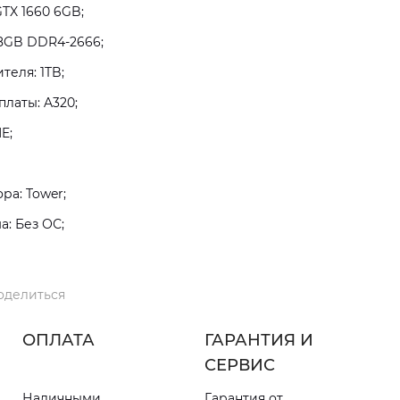
TX 1660 6GB;
8GB DDR4-2666;
теля: 1TB;
латы: A320;
E;
а: Tower;
: Без ОС;
оделиться
ОПЛАТА
ГАРАНТИЯ И
СЕРВИС
Наличными
Гарантия от