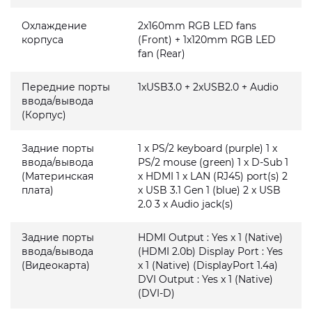
Охлаждение
2x160mm RGB LED fans
корпуса
(Front) + 1x120mm RGB LED
fan (Rear)
Передние порты
1xUSB3.0 + 2xUSB2.0 + Audio
ввода/вывода
(Корпус)
Задние порты
1 x PS/2 keyboard (purple) 1 x
ввода/вывода
PS/2 mouse (green) 1 x D-Sub 1
(Материнская
x HDMI 1 x LAN (RJ45) port(s) 2
плата)
x USB 3.1 Gen 1 (blue) 2 x USB
2.0 3 x Audio jack(s)
Задние порты
HDMI Output : Yes x 1 (Native)
ввода/вывода
(HDMI 2.0b) Display Port : Yes
(Видеокарта)
x 1 (Native) (DisplayPort 1.4a)
DVI Output : Yes x 1 (Native)
(DVI-D)