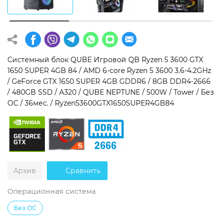
Операционная система
Тип накопителя
Windows 11 Home
SSD
Windows 11 Pro
HDD
Системный блок QUBE Игровой QB Ryzen 5 3600 GTX
1650 SUPER 4GB 84 / AMD 6-core Ryzen 5 3600 3.6-4.2GHz
Без ОС
SSD + HDD
/ GeForce GTX 1650 SUPER 4GB GDDR6 / 8GB DDR4-2666
/ 480GB SSD / A320 / QUBE NEPTUNE / 500W / Tower / Без
Дополнительно
ОС / 36мес. / Ryzen53600GTX1650SUPER4GB84
RGB-подсветка
Разблокированный множитель CPU
Сверхбыстрый M.2 SSD NVME
Архив
Сравнить
Операционная система
Без ОС