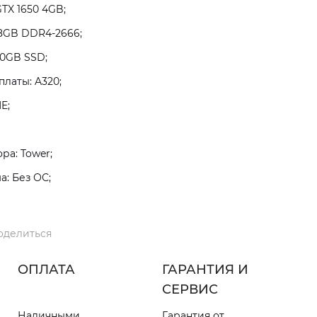
TX 1650 4GB;
8GB DDR4-2666;
80GB SSD;
латы: A320;
E;
а: Tower;
: Без ОС;
оделиться
ОПЛАТА
ГАРАНТИЯ И
СЕРВИС
Наличными
Гарантия от