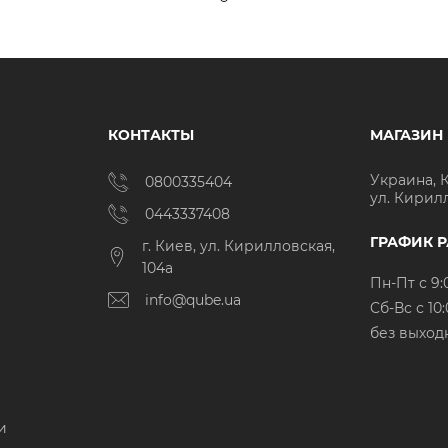
КОНТАКТЫ
МАГАЗИН
Украина, 
0800335404
ул. Кирил
0443337408
ГРАФИК 
г. Киев, ул. Кирилловская,
104а
Пн-Пт с 9:
info@qube.ua
Cб-Вс с 10:
без выход
и