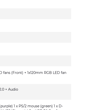
fans (Front) + 1x120mm RGB LED fan
.0 + Audio
(purple) 1 x PS/2 mouse (green) 1 x D-