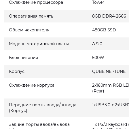
Охлаждение процессора
Tower
Оперативная память
8GB DDR4-2666
Объем накопителя
480GB SSD
Модель материнской платы
A320
Блок питания
500W
Корпус
QUBE NEPTUNE
Охлаждение корпуса
2x160mm RGB LED 
(Rear)
Передние порты ввода/вывода
1xUSB3.0 + 2xUSB2
(Корпус)
Задние порты ввода/вывода
1 x PS/2 keyboard 