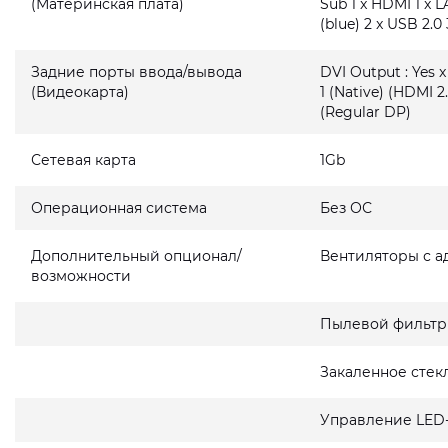
(Материнская плата)
Sub 1 x HDMI 1 x L
(blue) 2 x USB 2.0 
Задние порты ввода/вывода
DVI Output : Yes x
(Видеокарта)
1 (Native) (HDMI 2.
(Regular DP)
Сетевая карта
1Gb
Операционная система
Без ОС
Дополнительный опционал/
Вентиляторы с а
возможности
Пылевой фильтр
Закаленное стек
Управление LED