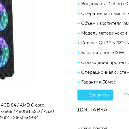
Видеокарта: GeForce G
Оперативная память: 
Объем накопителя: 4
Модель материнской п
Корпус: QUBE NEPTUN
Блок питания: 500W;
Охлаждение процессор
Операционная система
Гарантия: 36мес.;
Сравнить
П
4GB 84 / AMD 6-core
ДОСТАВКА
4-2666 / 480GB SSD / A320
n53600GTX16504GB84
Новой почтой