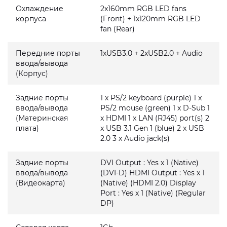
Охлаждение
2x160mm RGB LED fans
корпуса
(Front) + 1x120mm RGB LED
fan (Rear)
Передние порты
1xUSB3.0 + 2xUSB2.0 + Audio
ввода/вывода
(Корпус)
Задние порты
1 x PS/2 keyboard (purple) 1 x
ввода/вывода
PS/2 mouse (green) 1 x D-Sub 1
(Материнская
x HDMI 1 x LAN (RJ45) port(s) 2
плата)
x USB 3.1 Gen 1 (blue) 2 x USB
2.0 3 x Audio jack(s)
Задние порты
DVI Output : Yes x 1 (Native)
ввода/вывода
(DVI-D) HDMI Output : Yes x 1
(Видеокарта)
(Native) (HDMI 2.0) Display
Port : Yes x 1 (Native) (Regular
DP)