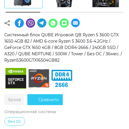
Операционная система
Тип накопителя
Windows 11 Home
SSD
Windows 11 Pro
HDD
Системный блок QUBE Игровой QB Ryzen 5 3600 GTX
1650 4GB 82 / AMD 6-core Ryzen 5 3600 3.6-4.2GHz /
Без ОС
SSD + HDD
GeForce GTX 1650 4GB / 8GB DDR4-2666 / 240GB SSD /
A320 / QUBE NEPTUNE / 500W / Tower / Без ОС / 36мес. /
Дополнительно
Ryzen53600GTX16504GB82
RGB-подсветка
Разблокированный множитель CPU
Сверхбыстрый M.2 SSD NVME
Архив
Сравнить
Операционная система
Без ОС