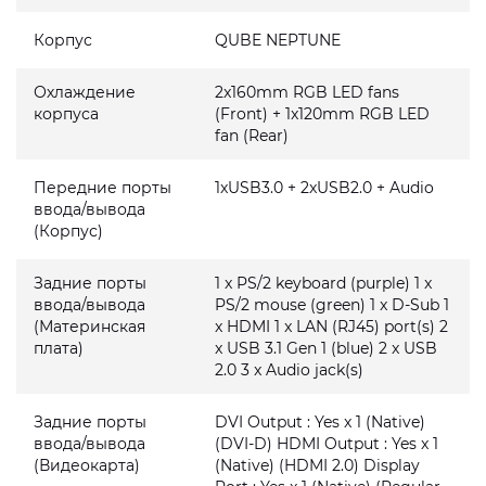
Корпус
QUBE NEPTUNE
Охлаждение
2x160mm RGB LED fans
корпуса
(Front) + 1x120mm RGB LED
fan (Rear)
Передние порты
1xUSB3.0 + 2xUSB2.0 + Audio
ввода/вывода
(Корпус)
Задние порты
1 x PS/2 keyboard (purple) 1 x
ввода/вывода
PS/2 mouse (green) 1 x D-Sub 1
(Материнская
x HDMI 1 x LAN (RJ45) port(s) 2
плата)
x USB 3.1 Gen 1 (blue) 2 x USB
2.0 3 x Audio jack(s)
Задние порты
DVI Output : Yes x 1 (Native)
ввода/вывода
(DVI-D) HDMI Output : Yes x 1
(Видеокарта)
(Native) (HDMI 2.0) Display