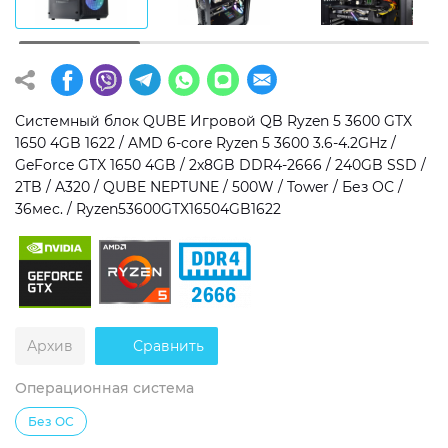
Операционная система
Тип накопителя
Windows 11 Home
SSD
Windows 11 Pro
HDD
Системный блок QUBE Игровой QB Ryzen 5 3600 GTX
1650 4GB 1622 / AMD 6-core Ryzen 5 3600 3.6-4.2GHz /
Без ОС
SSD + HDD
GeForce GTX 1650 4GB / 2x8GB DDR4-2666 / 240GB SSD /
2TB / A320 / QUBE NEPTUNE / 500W / Tower / Без ОС /
Дополнительно
36мес. / Ryzen53600GTX16504GB1622
RGB-подсветка
Разблокированный множитель CPU
Сверхбыстрый M.2 SSD NVME
Архив
Сравнить
Операционная система
Без ОС