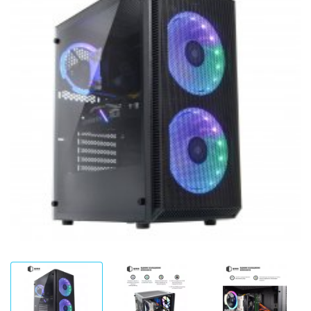
8
Частота обновления
6+4
75Hz
Серия процессора
144Hz
AMD Ryzen™ 5
Дополнительный опционал/возможности
AMD Ryzen™ 7
Flicker-free Mode
Intel® Core™ i3
Low Blue Light Mode
Intel® Core™ i5
FreeSync™ technology
Объем оперативной памяти
G-SYNC™ Compatible
8GB
Матрица Premium качества
16GB
32GB
64GB