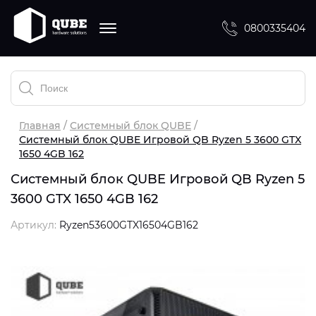
Системный блок QUBE
Корпуса QUBE
Мониторы QUBE
Системы охлаждения QUBE
0800335404
Назначение
Форм-фактор корпуса
Назначение
Тип
Назначение
Системный блок для игр
FullTower
Для геймера
Радиатор
Для видеокарты
Системный блок для офиса и работы
MiddleTower
Для дома и офиса
СВО
Для процессора
MiniTower
Вентилятор
Для радиатора или корпуса
Главная
Системный блок QUBE
Системный блок QUBE Игровой QB Ryzen 5 3600 GTX
Графика
Разрешение экрана
Кулер
1650 4GB 162
Дополнительно
NVIDIA® GeForce® RTX 3050
Ultra Wide QHD 3440x1440
Подставка
Системный блок QUBE Игровой QB Ryzen 5
AMD Radeon™ RX 6600
RGB-подсветка
Quad HD 2560х1440
3600 GTX 1650 4GB 162
Принцип охлаждения
Intel® HD
Поддержка СВО
Full HD 1920х1080
Артикул:
Ryzen53600GTX16504GB162
Пылевой фильтр
Воздушное
Кол-во ядер процессора
Время реакции матрицы
Стеклянная(-ные) панель
Жидкостное
4
1ms
Алюминий
Пассивное
6
4ms