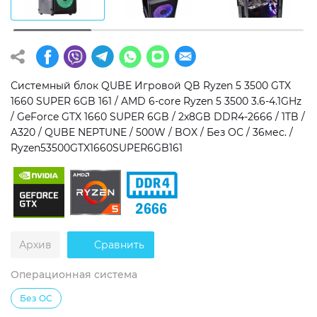
Операционная система
Тип накопителя
Windows 11 Home
SSD
Windows 11 Pro
HDD
Системный блок QUBE Игровой QB Ryzen 5 3500 GTX
1660 SUPER 6GB 161 / AMD 6-core Ryzen 5 3500 3.6-4.1GHz
Без ОС
SSD + HDD
/ GeForce GTX 1660 SUPER 6GB / 2x8GB DDR4-2666 / 1TB /
A320 / QUBE NEPTUNE / 500W / BOX / Без ОС / 36мес. /
Дополнительно
Ryzen53500GTX1660SUPER6GB161
RGB-подсветка
Разблокированный множитель CPU
Сверхбыстрый M.2 SSD NVME
Архив
Сравнить
Операционная система
Без ОС