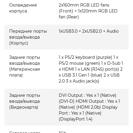
Охлаждение
2x160mm RGB LED fans
корпуса
(Front) + 1x120mm RGB LED
fan (Rear)
Передние порты
1xUSB3.0 + 2xUSB2.0 + Audio
ввода/вывода
(Корпус)
Задние порты
1 x PS/2 keyboard (purple) 1 x
ввода/вывода
PS/2 mouse (green) 1 x D-Sub 1
(Материнская
x HDMI 1 x LAN (RJ45) port(s) 2
плата)
x USB 3.1 Gen 1 (blue) 2 x USB
2.0 3 x Audio jack(s)
Задние порты
DVI Output : Yes x 1 (Native)
ввода/вывода
(DVI-D) HDMI Output : Yes x 1
(Видеокарта)
(Native) (HDMI 2.0b) Display
Port : Yes x 1 (Native)
(DisplayPort 1.4)