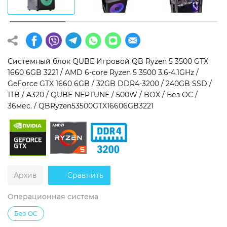
Операционная система
Тип накопителя
Windows 11 Home
SSD
Windows 11 Pro
HDD
Системный блок QUBE Игровой QB Ryzen 5 3500 GTX
1660 6GB 3221 / AMD 6-core Ryzen 5 3500 3.6-4.1GHz /
Без ОС
SSD + HDD
GeForce GTX 1660 6GB / 32GB DDR4-3200 / 240GB SSD /
1TB / A320 / QUBE NEPTUNE / 500W / BOX / Без ОС /
Дополнительно
36мес. / QBRyzen53500GTX16606GB3221
RGB-подсветка
Разблокированный множитель CPU
Сверхбыстрый M.2 SSD NVME
Архив
Сравнить
Операционная система
Без ОС