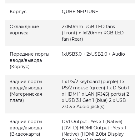
Корпус
QUBE NEPTUNE
Охлаждение
2x160mm RGB LED fans
корпуса
(Front) + 1x120mm RGB LED
fan (Rear)
Передние порты
1xUSB3.0 + 2xUSB2.0 + Audio
ввода/вывода
(Корпус)
Задние порты
1 x PS/2 keyboard (purple) 1 x
ввода/вывода
PS/2 mouse (green) 1 x D-Sub 1
(Материнская
x HDMI 1 x LAN (RJ45) port(s) 2
плата)
x USB 3.1 Gen 1 (blue) 2 x USB
2.0 3 x Audio jack(s)
Задние порты
DVI Output : Yes x 1 (Native)
ввода/вывода
(DVI-D) HDMI Output : Yes x 1
(Видеокарта)
(Native) (HDMI 2.0b) Display